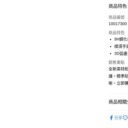
付款方式
商品特色
信用卡一
商品編號
10017300
超商取貨
商品特色
LINE Pay
9H鋼
順滑手
Apple Pay
3D弧
街口支付
銷售重點
全新美特柏
悠遊付
護。精準
ATM付款
晰。立即
運送方式
商品相關分
全家取貨
保護貼／
每筆NT$6
分享
付款後全