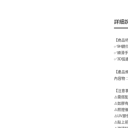
詳細
【商品
✅9H鋼
✅順滑
✅3D弧
【產品
內容物：
【注意
⚠️需搭
⚠️如
⚠️照燈
⚠️UV
⚠️貼