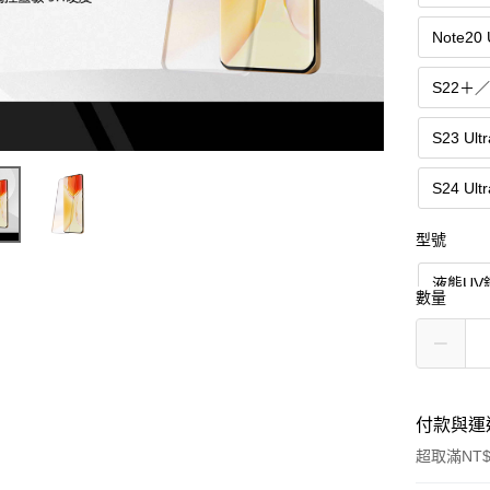
Note20
S22＋
S23 Ul
S24 Ul
型號
液態UV
數量
付款與運
超取滿NT$