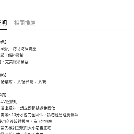
每筆NT$6
7-11取貨
說明
相關推薦
每筆NT$6
付款後7-1
特色】
每筆NT$6
化硬度，防刮防摔防塵
手感，觸碰靈敏
宅配
邊，完美服貼螢幕
每筆NT$1
規格】
玻璃膜、UV液體膠、UV燈
事項】
配UV燈使用
膠有溢出膜外，請立即擦拭避免固化
後需等5-10分才會完全固化，請勿輕易碰觸螢幕
膠使用久後較難拔除，為正常現象
上前請先核對型號與大小是否正確