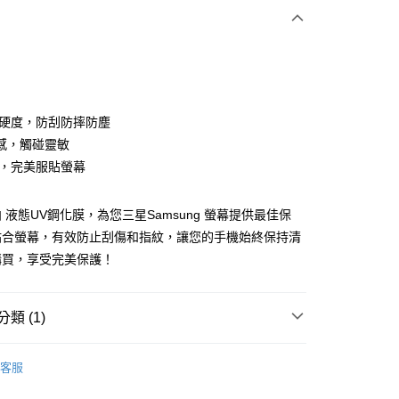
次付款
付款
化硬度，防刮防摔防塵
感，觸碰靈敏
邊，完美服貼螢幕
 液態UV鋼化膜，為您三星Samsung 螢幕提供最佳保
貼合螢幕，有效防止刮傷和指紋，讓您的手機始終保持清
購買，享受完美保護！
類 (1)
付款
玻璃膜
三星Samsung
5，滿NT$690(含以上)免運費
客服
家取貨