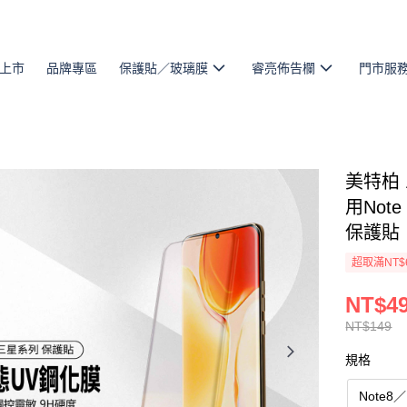
上市
品牌專區
保護貼／玻璃膜
睿亮佈告欄
門市服
美特柏
用Note 
保護貼
超取滿NT$
NT$4
NT$149
規格
Note8