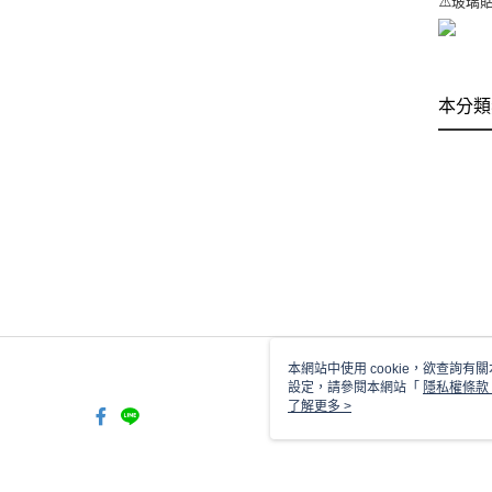
⚠️玻璃
本分類
本網站中使用 cookie，欲查詢有關
設定，請參閱本網站「
隱私權條款
使用 cookie。
了解更多 >