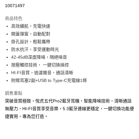
超商取貨付款
10071497
LINE Pay
商品特色
Apple Pay
高效續航，充電快速
開蓋彈窗，自動配對
街口支付
掛孔設計，輕鬆攜帶
悠遊付
防水抗汗，享受運動時光
42-45dB深度降噪，隔絕噪音
ATM付款
按壓觸控技術， 一鍵切換操控
HI-FI音質，過濾雜音，通話清晰
運送方式
附贈耳塞2副+USB to Type-C充電線1條
全家取貨付款
每筆NT$65，滿NT$690(含以上)免運費
銷售重點
突破音質極致，悅虎五代Pro2藍牙耳機，智能降噪技術，清晰通話
付款後全家取貨
無壓力，HI-FI音質享受音樂，5.3藍牙連線更穩定，一鍵切換功能便
每筆NT$65，滿NT$690(含以上)免運費
捷實用，專為您打造。
7-11取貨付款
每筆NT$65，滿NT$690(含以上)免運費