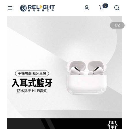
0
1
/
2