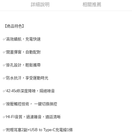
詳細說明
相關推薦
付款後7-11取貨
每筆NT$65，滿NT$690(含以上)免運費
宅配
【商品特色】
每筆NT$100，滿NT$990(含以上)免運費
✅高效續航，充電快速
✅開蓋彈窗，自動配對
✅掛孔設計，輕鬆攜帶
✅防水抗汗，享受運動時光
✅42-45dB深度降噪，隔絕噪音
✅按壓觸控技術， 一鍵切換操控
✅HI-FI音質，過濾雜音，通話清晰
✅附贈耳塞2副+USB to Type-C充電線1條