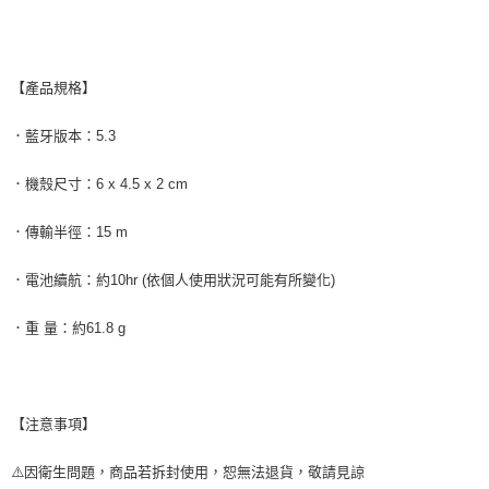
【產品規格】
．藍牙版本：5.3
．機殼尺寸：6 x 4.5 x 2 cm
．傳輸半徑：15 m
．電池續航：約10hr (依個人使用狀況可能有所變化)
．重 量：約61.8 g
【注意事項】
⚠️因衛生問題，商品若拆封使用，恕無法退貨，敬請見諒