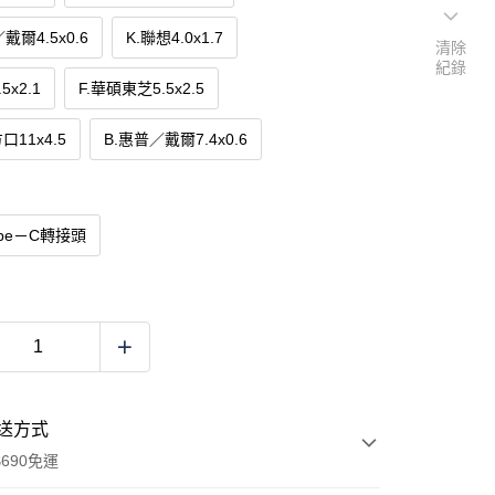
戴爾4.5x0.6
K.聯想4.0x1.7
清除
紀錄
5x2.1
F.華碩東芝5.5x2.5
口11x4.5
B.惠普／戴爾7.4x0.6
ype－C轉接頭
送方式
690免運