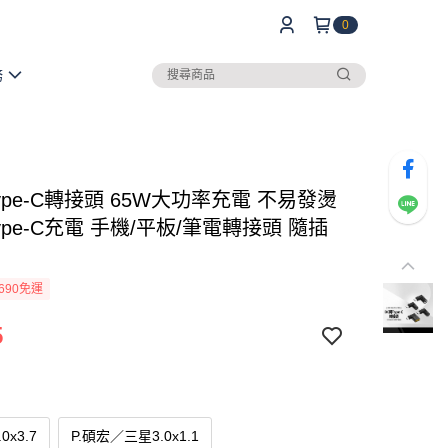
0
務
ype-C轉接頭 65W大功率充電 不易發燙
ype-C充電 手機/平板/筆電轉接頭 隨插
690免運
5
0x3.7
P.碩宏／三星3.0x1.1