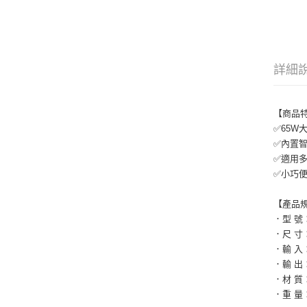
詳細
【商品
✅65W
✅內置
✅適用多
✅小巧
【產品
．型 號
．尺 寸：1
．輸 入：D
．輸 出：P
．材 質
．重 量