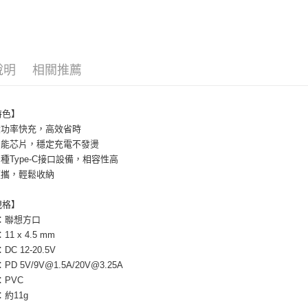
每筆NT$6
7-11取貨
每筆NT$6
說明
相關推薦
付款後7-1
每筆NT$6
特色】
大功率快充，高效省時
宅配
智能芯片，穩定充電不發燙
每筆NT$1
種Type-C接口設備，相容性高
便攜，輕鬆收納
規格】
：聯想方口
1 x 4.5 mm
C 12-20.5V
D 5V/9V@1.5A/20V@3.25A
：PVC
：約11g