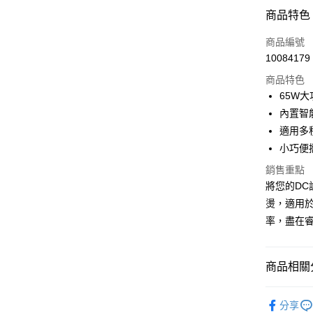
付款方式
商品特色
信用卡一
商品編號
10084179
超商取貨
商品特色
LINE Pay
65W
內置智
Apple Pay
適用多
街口支付
小巧便
悠遊付
銷售重點
將您的DC
ATM付款
燙，適用
率，盡在
運送方式
全家取貨
商品相關分
每筆NT$6
充電傳輸
分享
付款後全