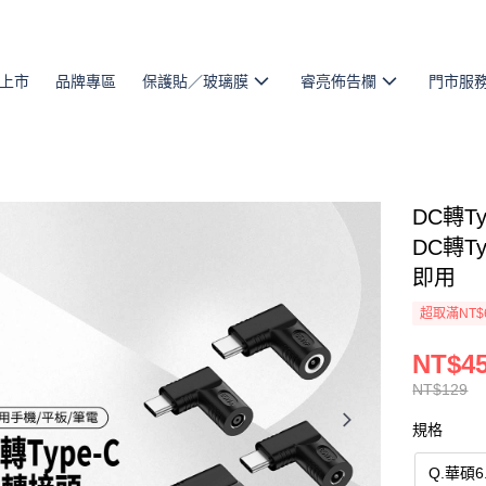
上市
品牌專區
保護貼／玻璃膜
睿亮佈告欄
門市服
DC轉T
DC轉T
即用
超取滿NT$
NT$4
NT$129
規格
Q.華碩6.