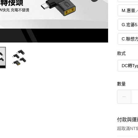
M.惠普／
G.宏碁5.
C.聯想方
款式
DC轉T
數量
付款與運
超取滿NT$