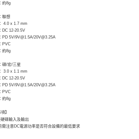
：約8g
：聯想
4.0 x 1.7 mm
C 12-20.5V
D 5V/9V@1.5A/20V@3.25A
：PVC
：約8g
：碩/宏/三星
3.0 x 1.1 mm
C 12-20.5V
D 5V/9V@1.5A/20V@3.25A
：PVC
：約8g
事項】
援硬碟輸入及輸出
用前需注意DC電源功率是否符合設備的最低要求