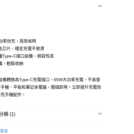
次付款
付款
大功率快充，高效省時
能芯片，穩定充電不發燙
種Type-C接口設備，相容性高
攜，輕鬆收納
設備轉換為Type-C充電接口，65W大功率充電，不易發
於手機、平板和筆記本電腦，隨插即用。立即提升充電效
睿亮手機配件。
付款
類 (1)
5，滿NT$690(含以上)免運費
線材／轉接頭
轉接頭／轉接分接器
客服
家取貨