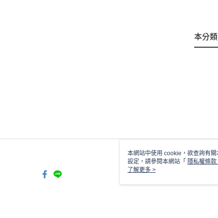
本分類
本網站中使用 cookie，欲查詢有關
設定，請參閱本網站「
隱私權條款
使用 cookie。
了解更多 >