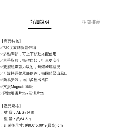
付款後7-11取貨
每筆NT$65，滿NT$690(含以上)免運費
詳細說明
相關推薦
宅配
每筆NT$100，滿NT$990(含以上)免運費
【商品特色】
✅720度旋轉折疊伸縮
✅多點調節，可上下移動搭配使用
✅單手取放，操作自如，行車更安全
✅雙層磁鐵強力吸附，無懼崎嶇路況
✅可旋轉調整尾部倒鉤，穩固鎖緊出風口
✅簡易安裝，適用多種出風口
✅支援Magsafe磁吸
✅附贈引磁片x2+清潔片x2
【產品規格】
．材 質：ABS+矽膠
．重 量：約64.5 g
．組裝後尺寸: 約6.6*5.69*9(最高) cm