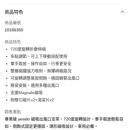
超商取貨付款
商品特色
LINE Pay
商品編號
Apple Pay
10166350
街口支付
商品特色
悠遊付
720度旋轉折疊伸縮
ATM付款
多點調節，可上下移動搭配使用
單手取放，操作自如，行車更安全
運送方式
雙層磁鐵強力吸附，無懼崎嶇路況
可旋轉調整尾部倒鉤，穩固鎖緊出風口
全家取貨付款
簡易安裝，適用多種出風口
每筆NT$65，滿NT$690(含以上)免運費
支援Magsafe磁吸
付款後全家取貨
附贈引磁片x2+清潔片x2
每筆NT$65，滿NT$690(含以上)免運費
銷售重點
7-11取貨付款
專業級 yesido 磁吸出風口支架，720度旋轉設計，單手取放輕鬆自
每筆NT$65，滿NT$690(含以上)免運費
如，倒鉤式固定更穩固，環形磁吸設計，車用必備。