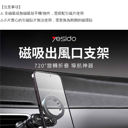
【注意事項】
⚠️ 非磁吸或無磁吸殼手機/物件，需搭配引磁片使用
⚠️小片實心的引磁貼片無法使用，需更換為附贈的磁環貼