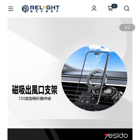
0
1
/
2