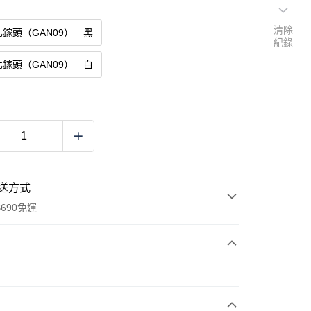
清除
化鎵頭（GAN09）－黑
紀錄
化鎵頭（GAN09）－白
送方式
690免運
次付款
付款