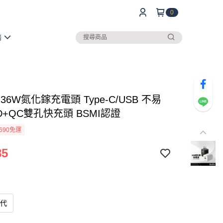
0
務
n 36W氮化鎵充電頭 Type-C/USB 不易
D+QC雙孔快充頭 BSMI認證
690免運
85
3代