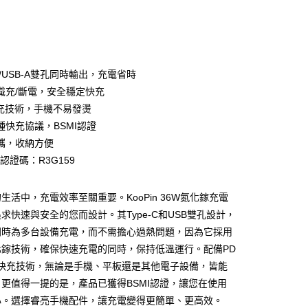
-C/USB-A雙孔同時輸出，充電省時
識充/斷電，安全穩定快充
快充技術，手機不易發燙
種快充協議，BSMI認證
攜，收納方便
MI認證碼：R3G159
付款
生活中，充電效率至關重要。KooPin 36W氮化鎵充電
5，滿NT$690(含以上)免運費
求快速與安全的您而設計。其Type-C和USB雙孔設計，
家取貨
同時為多台設備充電，而不需擔心過熱問題，因為它採用
5，滿NT$690(含以上)免運費
化鎵技術，確保快速充電的同時，保持低溫運行。配備PD
重快充技術，無論是手機、平板還是其他電子設備，皆能
付款
更值得一提的是，產品已獲得BSMI認證，讓您在使用
5，滿NT$690(含以上)免運費
心。選擇睿亮手機配件，讓充電變得更簡單、更高效。