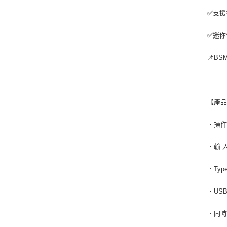
✅支援
✅迷你
📌BS
【產
．操作
．輸 入：
．Type
．USB-
．同時