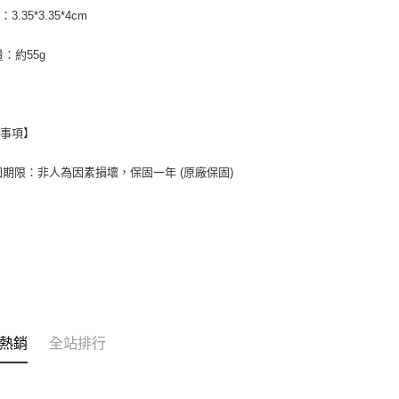
3.35*3.35*4cm
量：約55g
意事項】
保固期限：非人為因素損壞，保固一年 (原廠保固)
熱銷
全站排行