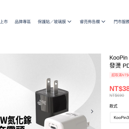
上市
品牌專區
保護貼／玻璃膜
睿亮佈告欄
門市服
KooPi
發燙 P
超取滿NT$
NT$3
NT$690
款式
KooPin