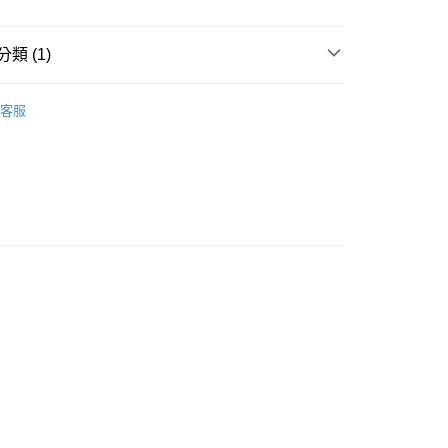
1取貨
5，滿NT$690(含以上)免運費
類 (1)
線材／轉接頭
充電頭／無線充電器
00，滿NT$990(含以上)免運費
客服