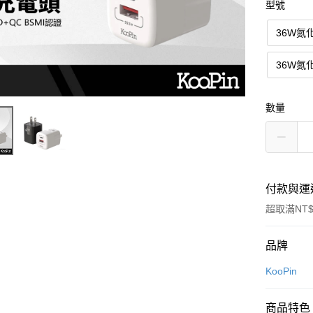
型號
36W氮
36W氮
數量
付款與運
超取滿NT$
付款方式
品牌
信用卡一
KooPin
超商取貨
商品特色