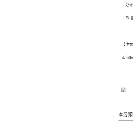
．尺寸：
．重 
【注
⚠️ 
本分類