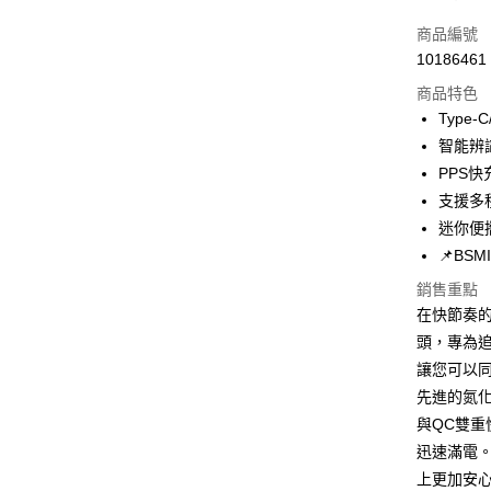
LINE Pay
商品編號
Apple Pay
10186461
商品特色
街口支付
Type
悠遊付
智能辨
PPS
ATM付款
支援多
迷你便
運送方式
📌BS
全家取貨
銷售重點
在快節奏的
每筆NT$6
頭，專為追
付款後全
讓您可以
每筆NT$6
先進的氮
與QC雙
7-11取貨
迅速滿電。
每筆NT$6
上更加安