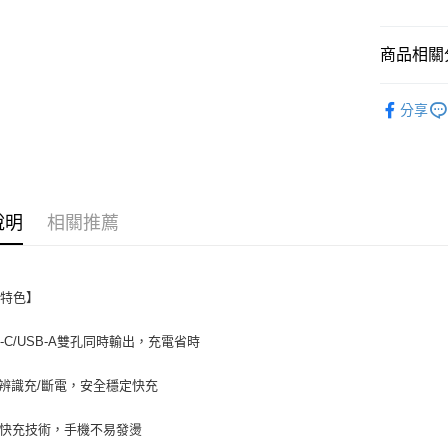
付款後7-1
每筆NT$6
商品相關分
宅配
充電傳輸
每筆NT$1
分享
說明
相關推薦
品特色】
pe-C/USB-A雙孔同時輸出，充電省時
辨識充/斷電，安全穩定快充
S快充技術，手機不易發燙