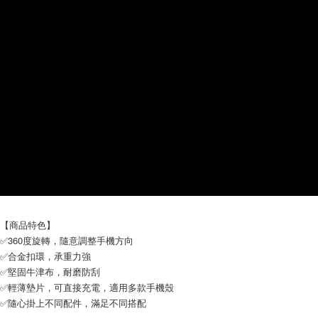
付款後7-11取貨
每筆NT$65，滿NT$690(含以上)免運費
宅配
每筆NT$100，滿NT$990(含以上)免運費
【商品特色】
✅360度旋轉，隨意調整手機方向
✅合金扣環，承重力強
✅堅固牛津布，耐磨防刮
✅輕薄墊片，可直接充電，適用多款手機殼
✅隨心掛上不同配件，滿足不同搭配