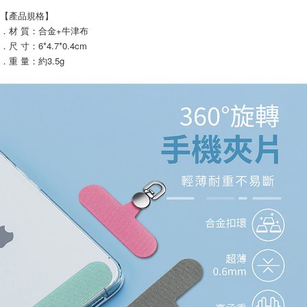
【產品規格】
．材 質：合金+牛津布
．尺 寸：6*4.7*0.4cm
．重 量：約3.5g