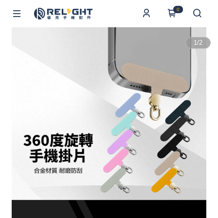
0
1
/
2