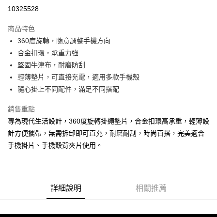
超商取貨付款
10325528
LINE Pay
商品特色
Apple Pay
360度旋轉，隨意調整手機方向
合金扣環，承重力強
街口支付
堅固牛津布，耐磨防刮
悠遊付
輕薄墊片，可直接充電，適用多款手機殼
隨心掛上不同配件，滿足不同搭配
ATM付款
銷售重點
運送方式
專為現代生活設計，360度旋轉掛繩墊片，合金扣環高承重，輕薄設
全家取貨付款
計方便攜帶，無需拆卸即可直充，耐磨耐刮，時尚百搭，完美適合
每筆NT$65，滿NT$690(含以上)免運費
手機掛片、手機殼背夾片使用。
付款後全家取貨
每筆NT$65，滿NT$690(含以上)免運費
詳細說明
相關推薦
7-11取貨付款
每筆NT$65，滿NT$690(含以上)免運費