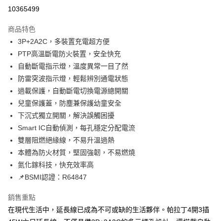
超商取貨付款
10365499
LINE Pay
商品特色
Apple Pay
3P+2A2C，多裝置充電超方便
PTP高溫斷電防火裝置，安全快充
街口支付
自動斷電指示燈，溫度異常一目了然
悠遊付
防雷突波指示燈，輕鬆辨別通電狀態
過載保護，自動斷電切換電源總開關
ATM付款
兒童保護蓋，防塵兼保護幼童安全
下沉式獨立開關，解決誤觸困擾
運送方式
Smart IC自動偵測，每孔穩定分配電流
全家取貨付款
雙層阻燃絕緣線，不易升溫過熱
每筆NT$65，滿NT$690(含以上)免運費
本體為防火材質，堅固強韌，不易燃燒
氮化鎵科技，快充效率高
付款後全家取貨
📌BSMI認證：R64847
每筆NT$65，滿NT$690(含以上)免運費
7-11取貨付款
銷售重點
在現代生活中，延長線已成為不可或缺的生活夥伴。帕拉丁4開3插
每筆NT$65，滿NT$690(含以上)免運費