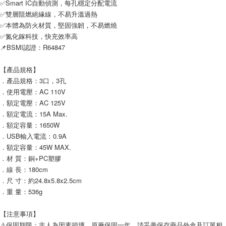
✅Smart IC自動偵測，每孔穩定分配電流
✅雙層阻燃絕緣線，不易升溫過熱
✅本體為防火材質，堅固強韌，不易燃燒
✅氮化鎵科技，快充效率高
📌BSMI認證：R64847
【產品規格】
．產品規格：3口，3孔
．使用電壓：AC 110V
．額定電壓：AC 125V
．額定電流：15A Max.
．額定容量：1650W
．USB輸入電流：0.9A
．額定容量：45W MAX.
．材 質：銅+PC塑膠
．線 長：180cm
．尺 寸：約24.8x5.8x2.5cm
．重 量：536g
【注意事項】
⚠️保固期限：非人為因素損壞，原廠保固一年，請妥善保存商品外盒及訂單相