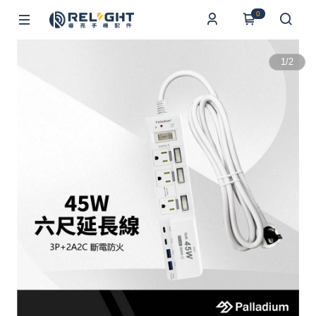
0
1
/
2