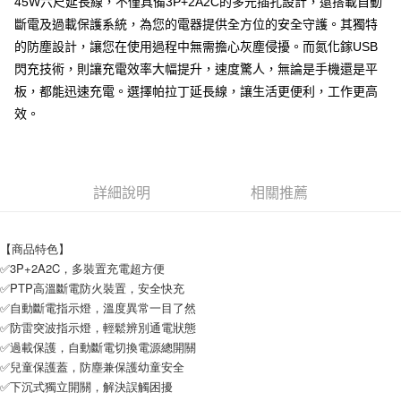
45W六尺延長線，不僅具備3P+2A2C的多元插孔設計，還搭載自動
付款後7-11取貨
斷電及過載保護系統，為您的電器提供全方位的安全守護。其獨特
每筆NT$65，滿NT$690(含以上)免運費
的防塵設計，讓您在使用過程中無需擔心灰塵侵擾。而氮化鎵USB
閃充技術，則讓充電效率大幅提升，速度驚人，無論是手機還是平
宅配
板，都能迅速充電。選擇帕拉丁延長線，讓生活更便利，工作更高
每筆NT$100，滿NT$990(含以上)免運費
效。
詳細說明
相關推薦
【商品特色】
✅3P+2A2C，多裝置充電超方便
✅PTP高溫斷電防火裝置，安全快充
✅自動斷電指示燈，溫度異常一目了然
✅防雷突波指示燈，輕鬆辨別通電狀態
✅過載保護，自動斷電切換電源總開關
✅兒童保護蓋，防塵兼保護幼童安全
✅下沉式獨立開關，解決誤觸困擾