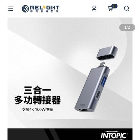
0
1
/
2