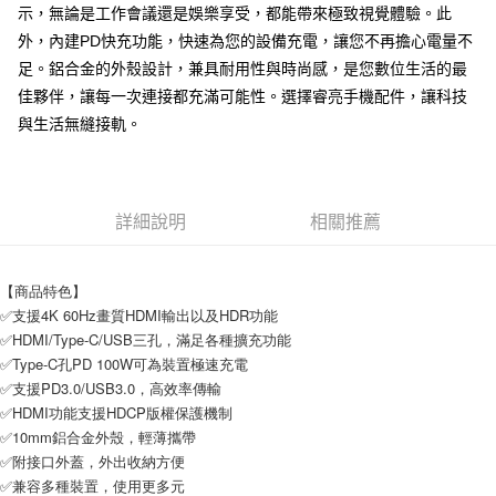
示，無論是工作會議還是娛樂享受，都能帶來極致視覺體驗。此
付款後7-11取貨
外，內建PD快充功能，快速為您的設備充電，讓您不再擔心電量不
每筆NT$65，滿NT$690(含以上)免運費
足。鋁合金的外殼設計，兼具耐用性與時尚感，是您數位生活的最
宅配
佳夥伴，讓每一次連接都充滿可能性。選擇睿亮手機配件，讓科技
每筆NT$100，滿NT$990(含以上)免運費
與生活無縫接軌。
詳細說明
相關推薦
【商品特色】
✅支援4K 60Hz畫質HDMI輸出以及HDR功能
✅HDMI/Type-C/USB三孔，滿足各種擴充功能
✅Type-C孔PD 100W可為裝置極速充電
✅支援PD3.0/USB3.0，高效率傳輸
✅HDMI功能支援HDCP版權保護機制
✅10mm鋁合金外殼，輕薄攜帶
✅附接口外蓋，外出收納方便
✅兼容多種裝置，使用更多元