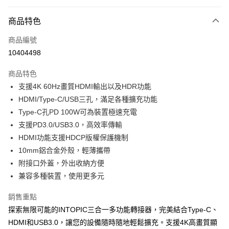
超商取貨付款
商品特色
LINE Pay
商品編號
Apple Pay
10404498
街口支付
商品特色
悠遊付
支援4K 60Hz畫質HDMI輸出以及HDR功能
ATM付款
HDMI/Type-C/USB三孔，滿足各種擴充功能
Type-C孔PD 100W可為裝置極速充電
運送方式
支援PD3.0/USB3.0，高效率傳輸
HDMI功能支援HDCP版權保護機制
全家取貨付款
10mm鋁合金外殼，輕薄攜帶
每筆NT$65，滿NT$690(含以上)免運費
附接口外蓋，外出收納方便
付款後全家取貨
兼容多種裝置，使用更多元
每筆NT$65，滿NT$690(含以上)免運費
銷售重點
7-11取貨付款
探索無限可能的INTOPIC三合一多功能轉接器，完美結合Type-C、
每筆NT$65，滿NT$690(含以上)免運費
HDMI和USB3.0，讓您的設備隨時隨地輕鬆擴充。支援4K高畫質顯