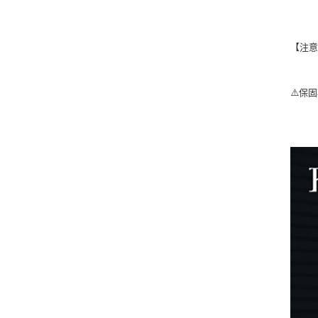
【注
⚠️保