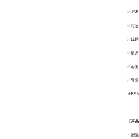
✅US
✅高速
✅12
✅高達
✅兩側
✅可調
📌BS
【產
．鍵盤