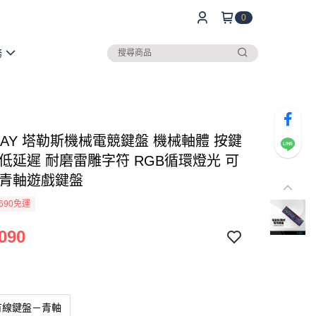
0
務
RAY 塔勒斯機械電競鍵盤 機械軸體 按鍵
 低延遲 耐磨雷雕字符 RGB循環燈光 可
 青軸遊戲鍵盤
690免運
090
有線鍵盤－青軸