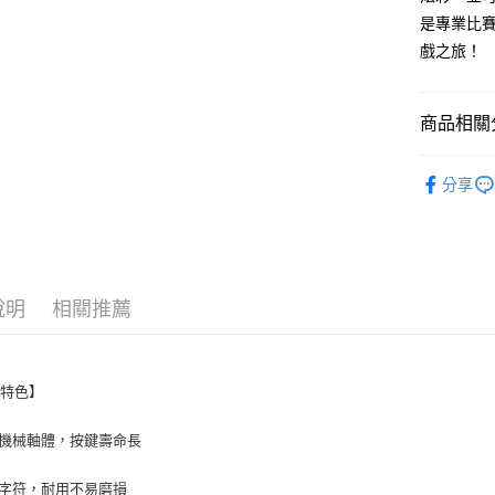
每筆NT$6
是專業比賽
戲之旅！
宅配
每筆NT$1
商品相關分
電腦／電
分享
說明
相關推薦
品特色】
機械軸體，按鍵壽命長
字符，耐用不易磨損