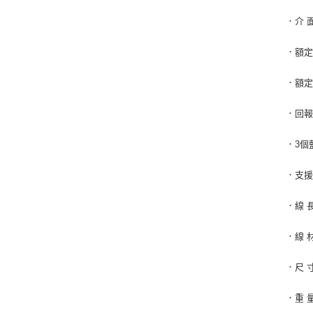
．介 面
．額定
．額定
．回報
．3個
．支援作
．線 
．線 
．尺 寸：
．重 量