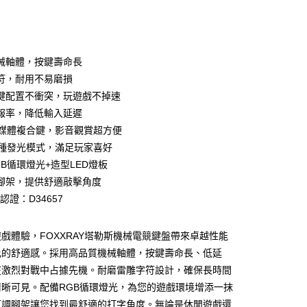
械軸體，按鍵壽命長
符，耐用不易磨損
全鍵配置不衝突，玩遊戲不掉速
報率，降低輸入延遲
多媒體複合鍵，影音觀賞超方便
2種發光模式，滿足玩家喜好
GB循環燈光+造型LED燈板
付款
腳架，提供舒適敲擊角度
5，滿NT$690(含以上)免運費
I認證：D34657
家取貨
5，滿NT$690(含以上)免運費
戲體驗，FOXXRAY塔勒斯機械電競鍵盤帶來卓越性能
比的舒適感。採用高品質機械軸體，按鍵壽命長、低延
付款
在激烈對戰中占據先機。耐磨雷雕字符設計，確保長時間
5，滿NT$690(含以上)免運費
清晰可見。配備RGB循環燈光，為您的遊戲環境增添一抹
1取貨
可調腳架讓您找到最舒適的打字角度。無論是休閒遊戲還