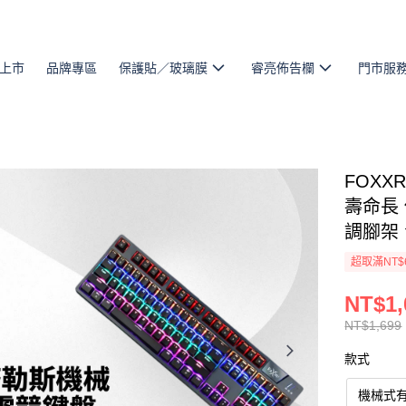
上市
品牌專區
保護貼／玻璃膜
睿亮佈告欄
門市服
FOXX
壽命長
調腳架
超取滿NT$
NT$1,
NT$1,699
款式
機械式