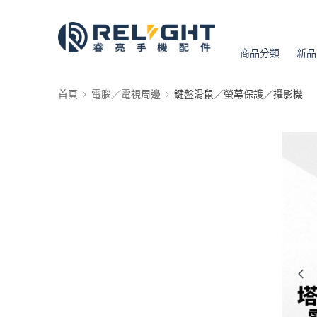
商品分類
新品
首頁
電腦／電視周邊
鍵盤滑鼠／螢幕保護／攝影機