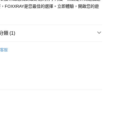
5，滿NT$690(含以上)免運費
，FOXXRAY是您最佳的選擇。立即體驗，開啟您的遊
00，滿NT$990(含以上)免運費
類 (1)
視周邊
鍵盤滑鼠／螢幕保護／攝影機
客服