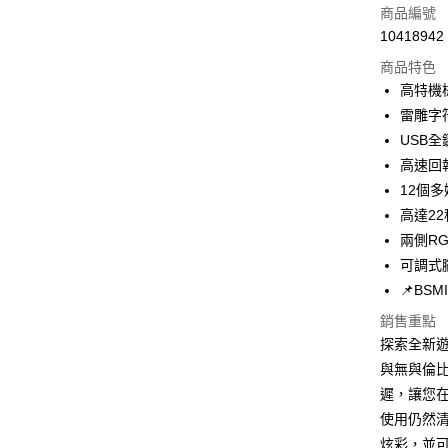
商品編號
Apple Pay
10418942
商品特色
街口支付
高特機
悠遊付
雷雕字
USB
ATM付款
高速回
12個
運送方式
高達2
兩側R
全家取貨
可調式
每筆NT$6
📌BSM
付款後全
銷售重點
每筆NT$6
探索全新遊
與無與倫
7-11取貨
遲，讓您
每筆NT$6
使用仍然
付款後7-1
炫彩，並