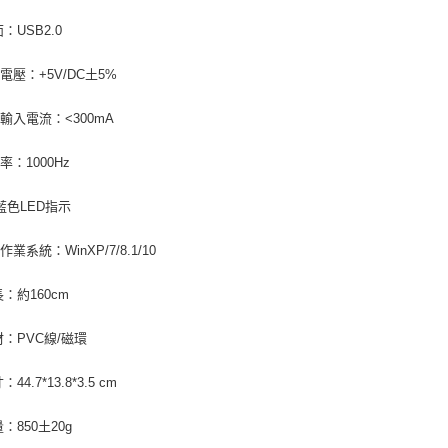
：USB2.0
電壓：+5V/DC土5%
輸入電流：<300mA
率：1000Hz
藍色LED指示
業系統：WinXP/7/8.1/10
長：約160cm
材：PVC線/磁環
44.7*13.8*3.5 cm
：850土20g