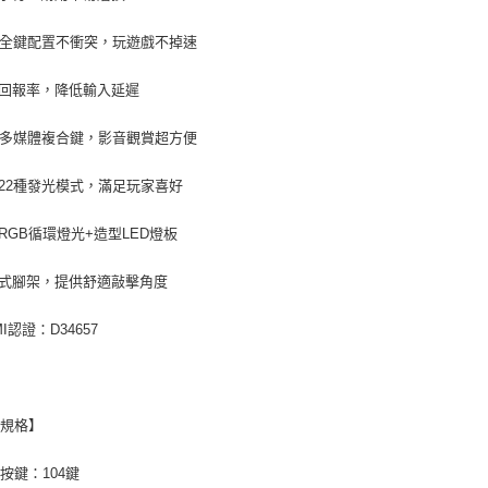
B全鍵配置不衝突，玩遊戲不掉速
回報率，降低輸入延遲
個多媒體複合鍵，影音觀賞超方便
22種發光模式，滿足玩家喜好
RGB循環燈光+造型LED燈板
式腳架，提供舒適敲擊角度
MI認證：D34657
品規格】
按鍵：104鍵