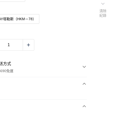
清除
紀錄
RAY塔勒斯（HKM－78）
送方式
690免運
次付款
付款