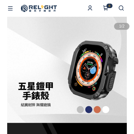
0
1
/
2