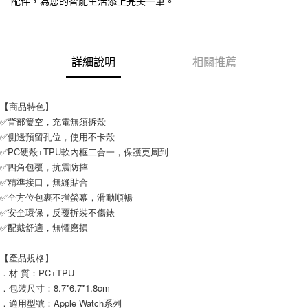
配件，為您的智能生活添上完美一筆。
付款後7-11取貨
每筆NT$65，滿NT$690(含以上)免運費
宅配
詳細說明
相關推薦
每筆NT$100，滿NT$990(含以上)免運費
【商品特色】
✅背部簍空，充電無須拆殼
✅側邊預留孔位，使用不卡殼
✅PC硬殼+TPU軟內框二合一，保護更周到
✅四角包覆，抗震防摔
✅精準接口，無縫貼合
✅全方位包裹不擋螢幕，滑動順暢
✅安全環保，反覆拆裝不傷錶
✅配戴舒適，無懼磨損
【產品規格】
．材 質：PC+TPU
．包裝尺寸：8.7*6.7*1.8cm
．適用型號：Apple Watch系列