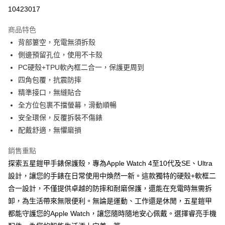
超商取貨付款
10423017
LINE Pay
商品特色
Apple Pay
背部簍空，充電無須拆殼
側邊預留孔位，使用不卡殼
街口支付
PC硬殼+TPU軟內框二合一，保護更周到
悠遊付
四角包覆，抗震防摔
精準接口，無縫貼合
ATM付款
全方位包裹不擋螢幕，滑動順暢
安全環保，反覆拆裝不傷錶
運送方式
配戴舒適，無懼磨損
全家取貨付款
每筆NT$65，滿NT$690(含以上)免運費
銷售重點
探索五星鎧甲手錶保護殼，專為Apple Watch 4至10代及SE、Ultra
付款後全家取貨
設計，讓您的手錶在日常使用中煥然一新。這款獨特的硬殼+軟框二
每筆NT$65，滿NT$690(含以上)免運費
合一設計，不僅提供卓越的防摔和耐磨保護，還能在充電時無需拆
7-11取貨付款
卸，為生活帶來無限便利。無論是運動、工作還是休閒，五星鎧甲
都能守護您的Apple Watch，讓您隨時隨地安心佩戴。選擇睿亮手機
每筆NT$65，滿NT$690(含以上)免運費