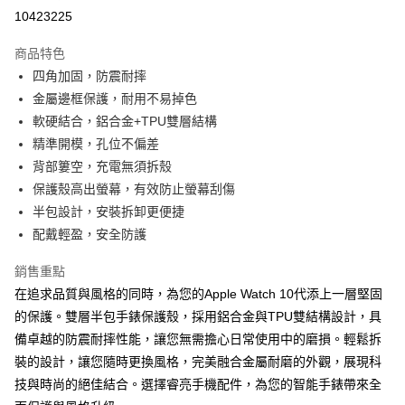
超商取貨付款
10423225
LINE Pay
商品特色
Apple Pay
四角加固，防震耐摔
金屬邊框保護，耐用不易掉色
街口支付
軟硬結合，鋁合金+TPU雙層結構
悠遊付
精準開模，孔位不偏差
背部簍空，充電無須拆殼
ATM付款
保護殼高出螢幕，有效防止螢幕刮傷
半包設計，安裝拆卸更便捷
運送方式
配戴輕盈，安全防護
全家取貨付款
每筆NT$65，滿NT$690(含以上)免運費
銷售重點
在追求品質與風格的同時，為您的Apple Watch 10代添上一層堅固
付款後全家取貨
的保護。雙層半包手錶保護殼，採用鋁合金與TPU雙結構設計，具
每筆NT$65，滿NT$690(含以上)免運費
備卓越的防震耐摔性能，讓您無需擔心日常使用中的磨損。輕鬆拆
7-11取貨付款
裝的設計，讓您隨時更換風格，完美融合金屬耐磨的外觀，展現科
技與時尚的絕佳結合。選擇睿亮手機配件，為您的智能手錶帶來全
每筆NT$65，滿NT$690(含以上)免運費