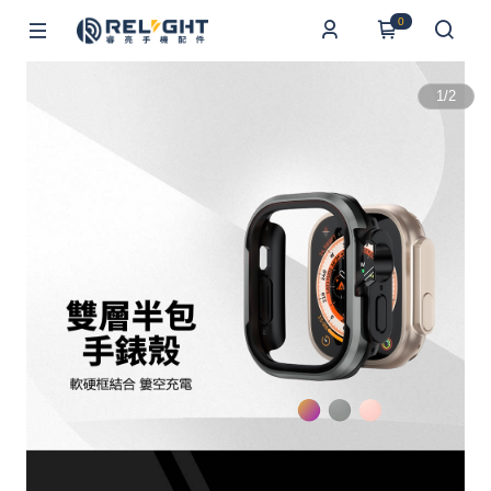
0
1
/
2