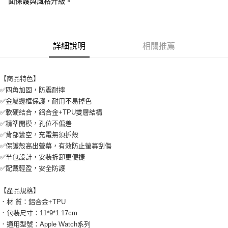
面保護與風格升級。
付款後7-11取貨
每筆NT$65，滿NT$690(含以上)免運費
宅配
詳細說明
相關推薦
每筆NT$100，滿NT$990(含以上)免運費
【商品特色】
✅四角加固，防震耐摔
✅金屬邊框保護，耐用不易掉色
✅軟硬結合，鋁合金+TPU雙層結構
✅精準開模，孔位不偏差
✅背部簍空，充電無須拆殼
✅保護殼高出螢幕，有效防止螢幕刮傷
✅半包設計，安裝拆卸更便捷
✅配戴輕盈，安全防護
【產品規格】
．材 質：鋁合金+TPU
．包裝尺寸：11*9*1.17cm
．適用型號：Apple Watch系列