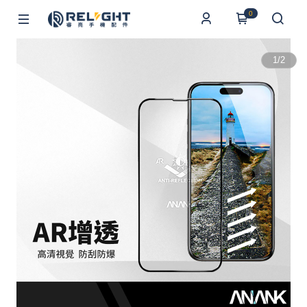
0
1
/
2