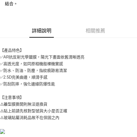
結合。
付款後7-11取貨
每筆NT$65，滿NT$690(含以上)免運費
宅配
詳細說明
相關推薦
每筆NT$100，滿NT$990(含以上)免運費
【產品特色】
✅AR抗反射光學鍍膜，陽光下畫面依舊清晰透亮
✅高透光度，如同原相機般裸機實感
✅防水、防油、防塵，指紋痕跡易清潔
✅2.5D完美曲邊，順滑手感
✅防刮防摔，強化邊緣防爆性能
【注意事項】
⚠️離型膜撕開則無法退換貨
⚠️貼上前請先核對型號與大小是否正確
⚠️玻璃貼屬消耗品故不在保固之內