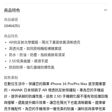
超商取貨付款
商品特色
LINE Pay
商品編號
Apple Pay
10464251
街口支付
商品特色
悠遊付
AR抗反射光學鍍膜，陽光下畫面依舊清晰透亮
ATM付款
高透光度，如同原相機般裸機實感
防水、防油、防塵，指紋痕跡易清潔
運送方式
2.5D完美曲邊，順滑手感
防刮防摔，強化邊緣防爆性能
全家取貨付款
每筆NT$65，滿NT$690(含以上)免運費
銷售重點
在數位生活中，保護您的蘋果 iPhone 16 Pro/Pro Max 是至關重要
付款後全家取貨
的。ANANK 日本旭硝子 AR 增透抗反射保護貼，專為您的手機設
每筆NT$65，滿NT$690(含以上)免運費
計，提供卓越的防護性能。這款 2.5D 手機鋼化膜不僅有效抵擋刮傷
7-11取貨付款
與撞擊，還能提升顯示效果，讓您在陽光下也能清晰觀看。選擇睿
每筆NT$65，滿NT$690(含以上)免運費
亮手機配件，為您的手機增添一層完美的防護，讓科技與美學完美