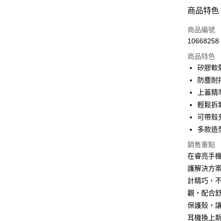
付款方式
商品特色
信用卡一
商品編號
10668258
超商取貨
商品特色
LINE Pay
矽膠軟
防塵耐
Apple Pay
上蓋精
街口支付
輕鬆拆
可帶殼
悠遊付
多款造
ATM付款
銷售重點
在睿亮手機配
護解決方
運送方式
計精巧，
全家取貨
觀，配合
每筆NT$6
保護殼，
耳機換上
付款後全