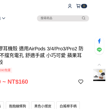
0
務
機殼 適用AirPods 3/4/Pro3/Pro2 防
 不擋充電孔 舒適手感 小巧可愛 蘋果耳
殼
690免運
 ~ NT$160
酪
抱抱線條狗
黑色小煤炭
白搖桿手柄