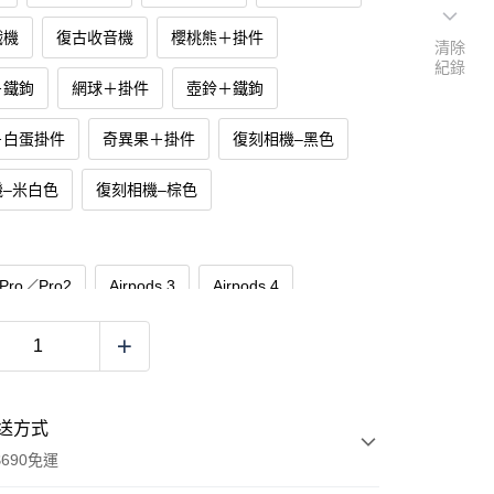
戲機
復古收音機
櫻桃熊＋掛件
清除
紀錄
＋鐵鉤
網球＋掛件
壺鈴＋鐵鉤
＋白蛋掛件
奇異果＋掛件
復刻相機–黑色
機–米白色
復刻相機–棕色
 Pro／Pro2
Airpods 3
Airpods 4
Pro3
送方式
690免運