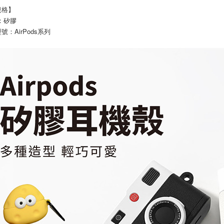
規格】
：矽膠
號：AirPods系列