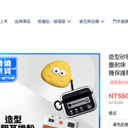
上市
品牌專區
保護貼／玻璃膜
睿亮佈告欄
門市服
造型矽膠耳
塵耐摔
機保護
超取滿NT$
NT$50
NT$199
樣式
黃色奶