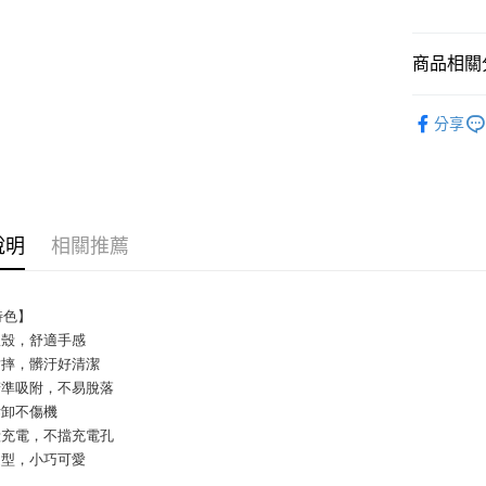
每筆NT$6
商品相關分
7-11取貨
每筆NT$6
平板／耳機
分享
付款後7-1
⭐新品上市
每筆NT$6
宅配
每筆NT$1
說明
相關推薦
特色】
軟殼，舒適手感
耐摔，髒汙好清潔
精準吸附，不易脫落
拆卸不傷機
殼充電，不擋充電孔
造型，小巧可愛