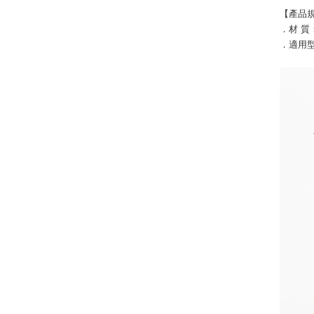
【產品
．材 質
．適用型