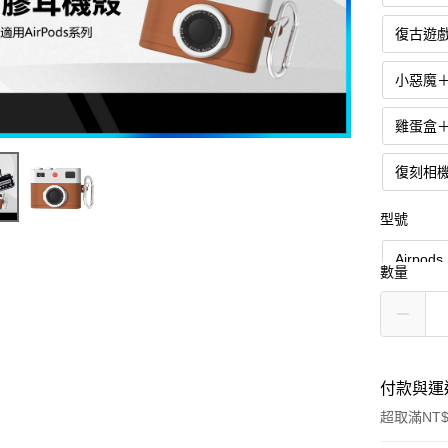
復古遊
小惡魔
雞蛋盒
復刻相
型號
Airpods
數量
Airpods
付款與運
超取滿NT$