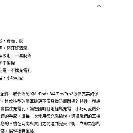
次付款
付款
殼，舒適手感
摔，髒汙好清潔
準吸附，不易脫落
卸不傷機
充電，不擋充電孔
型，小巧可愛
件，我們為您的AirPods 3/4/Pro/Pro2提供完美的保
案。這款造型矽膠耳機殼不僅具備防塵耐摔的特性，還設
不會擋住充電孔，讓您隨時隨地輕鬆充電。小巧可愛的外
付款
舒適的手感，讓每一次使用都充滿愉悅。選擇我們的耳機
5，滿NT$690(含以上)免運費
讓您的耳機在時尚與實用之間達到完美平衡。立即為您的
新裝，展現獨特風格！
家取貨