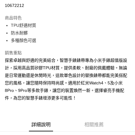
超商取貨付款
10672212
LINE Pay
商品特色
Apple Pay
TPU舒適材質
防水耐髒
街口支付
多種顏色可選
悠遊付
銷售重點
ATM付款
探索卓越與舒適的完美結合，智慧手錶錶帶專為小米手錶超值版設
計，採用高品質矽膠TPU材質，提供柔軟、耐磨的佩戴體驗。無論
運送方式
是日常運動還是休閒時光，這款單色設計的替換錶帶都能完美搭配
全家取貨付款
您的風格，讓您隨時保持時尚感。適用於紅米Watch4、5及小米
每筆NT$65，滿NT$690(含以上)免運費
8Pro、9Pro等多款手錶，讓您的裝置煥然一新。選擇睿亮手機配
件，為您的智慧手錶增添更多可能性！
付款後全家取貨
每筆NT$65，滿NT$690(含以上)免運費
7-11取貨付款
詳細說明
相關推薦
每筆NT$65，滿NT$690(含以上)免運費