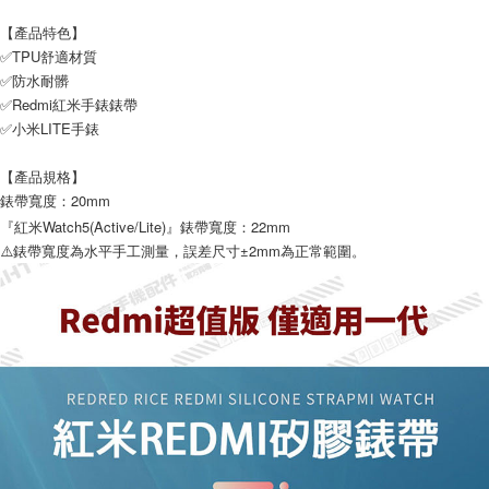
付款後7-11取貨
【產品特色】
每筆NT$65，滿NT$690(含以上)免運費
✅TPU舒適材質
✅防水耐髒
宅配
✅Redmi紅米手錶錶帶
每筆NT$100，滿NT$990(含以上)免運費
✅小米LITE手錶
【產品規格】
錶帶寬度：20mm
『紅米Watch5(Active/Lite)』錶帶寬度：22mm
⚠️錶帶寬度為水平手工測量，誤差尺寸±2mm為正常範圍。