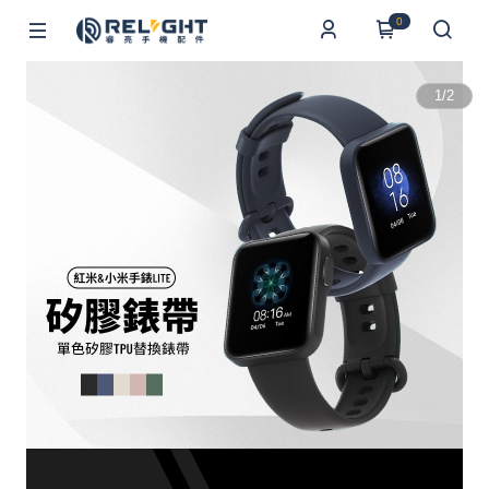
0
1
/
2