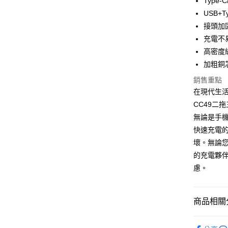
Type
USB+
Apple Pay
接頭加
街口支付
充電不
高密度
悠遊付
加粗銅
ATM付款
銷售重點
在現代生
CC49二拖
運送方式
無論是手
全家取貨
快速充電
每筆NT$6
壞。無論您
的充電夥
付款後全
慮。
每筆NT$6
7-11取貨
商品相關分
每筆NT$6
充電傳輸
付款後7-1