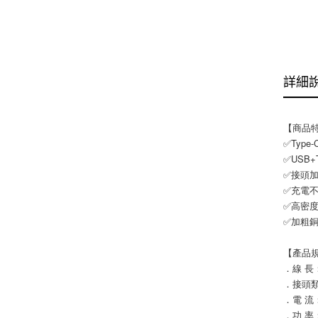
詳細
【商品
✅Type
✅USB
✅接頭
✅充電
✅高密
✅加粗
【產品
．線 長：
．接頭類型：
．電 流：
．功 率：