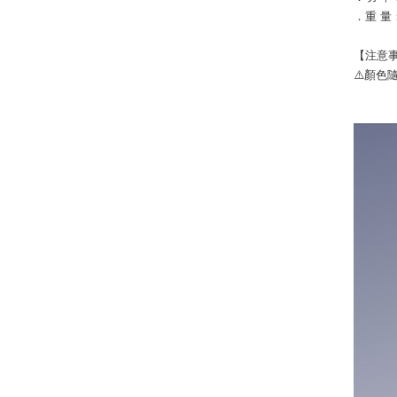
．重 量：
【注意
⚠️顏