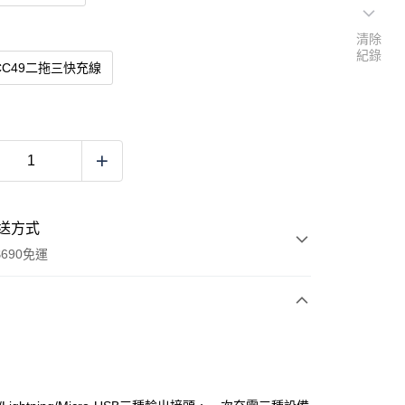
清除
紀錄
CC49二拖三快充線
送方式
690免運
次付款
付款