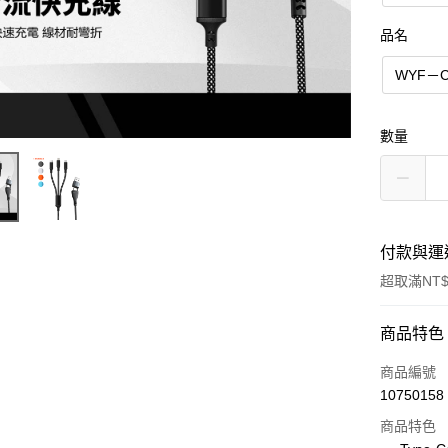
品名
WYF－
數量
付款與運
超取滿NT$
付款方式
商品特色
信用卡一
商品編號
10750158
超商取貨
商品特色
LINE Pay