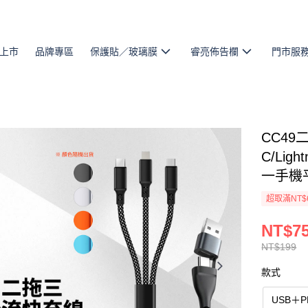
上市
品牌專區
保護貼／玻璃膜
睿亮佈告欄
門市服
CC49
C/Lig
一手機
超取滿NT$
NT$7
NT$199
款式
USB＋P