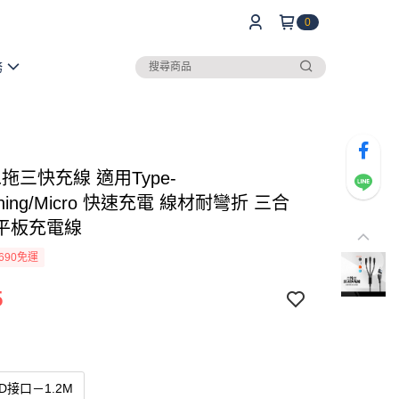
0
務
二拖三快充線 適用Type-
htning/Micro 快速充電 線材耐彎折 三合
平板充電線
690免運
5
D接口－1.2M