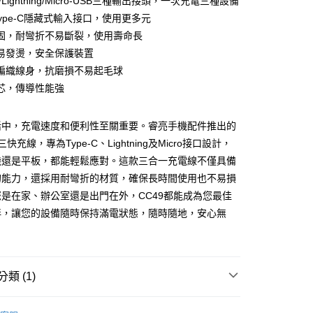
-C/Lightning/Micro-USB三種輸出接頭，一次充電三種設備
Type-C隱藏式輸入接口，使用更多元
固，耐彎折不易斷裂，使用壽命長
易發燙，安全保護裝置
編織線身，抗磨損不易起毛球
芯，傳導性能強
活中，充電速度和便利性至關重要。睿亮手機配件推出的
三快充線，專為Type-C、Lightning及Micro接口設計，
機還是平板，都能輕鬆應對。這款三合一充電線不僅具備
付款
的能力，還採用耐彎折的材質，確保長時間使用也不易損
5，滿NT$690(含以上)免運費
是在家、辦公室還是出門在外，CC49都能成為您最佳
伴，讓您的設備隨時保持滿電狀態，隨時隨地，安心無
家取貨
5，滿NT$690(含以上)免運費
付款
類 (1)
5，滿NT$690(含以上)免運費
線材／轉接頭
充電傳輸線
1取貨