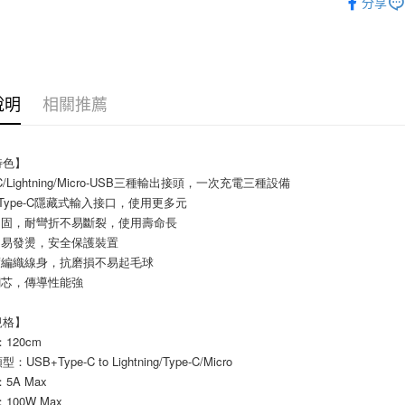
分享
每筆NT$6
宅配
每筆NT$1
說明
相關推薦
特色】
-C/Lightning/Micro-USB三種輸出接頭，一次充電三種設備
+Type-C隱藏式輸入接口，使用更多元
加固，耐彎折不易斷裂，使用壽命長
不易發燙，安全保護裝置
度編織線身，抗磨損不易起毛球
銅芯，傳導性能強
規格】
120cm
USB+Type-C to Lightning/Type-C/Micro
5A Max
100W Max