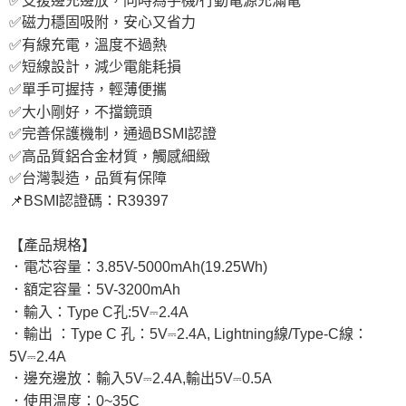
✅磁力穩固吸附，安心又省力
✅有線充電，溫度不過熱
✅短線設計，減少電能耗損
✅單手可握持，輕薄便攜
✅大小剛好，不擋鏡頭
✅完善保護機制，通過BSMI認證
✅高品質鋁合金材質，觸感細緻
✅台灣製造，品質有保障
📌BSMI認證碼：R39397
【產品規格】
．電芯容量：3.85V-5000mAh(19.25Wh)
．額定容量：5V-3200mAh
．輸入：Type C孔:5V⎓2.4A
．輸出 ：Type C 孔：5V⎓2.4A, Lightning線/Type-C線：
5V⎓2.4A
．邊充邊放：輸入5V⎓2.4A,輸出5V⎓0.5A
．使用温度：0~35C