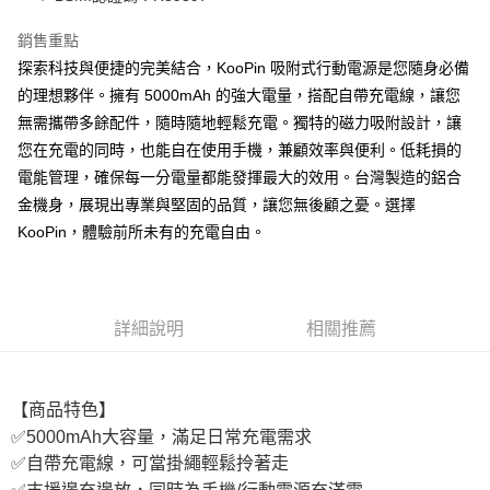
付款後7-11取貨
銷售重點
每筆NT$65，滿NT$690(含以上)免運費
探索科技與便捷的完美結合，KooPin 吸附式行動電源是您隨身必備
宅配
的理想夥伴。擁有 5000mAh 的強大電量，搭配自帶充電線，讓您
每筆NT$100，滿NT$990(含以上)免運費
無需攜帶多餘配件，隨時隨地輕鬆充電。獨特的磁力吸附設計，讓
您在充電的同時，也能自在使用手機，兼顧效率與便利。低耗損的
電能管理，確保每一分電量都能發揮最大的效用。台灣製造的鋁合
金機身，展現出專業與堅固的品質，讓您無後顧之憂。選擇
KooPin，體驗前所未有的充電自由。
詳細說明
相關推薦
【商品特色】
✅5000mAh大容量，滿足日常充電需求
✅自帶充電線，可當掛繩輕鬆拎著走
✅支援邊充邊放，同時為手機/行動電源充滿電