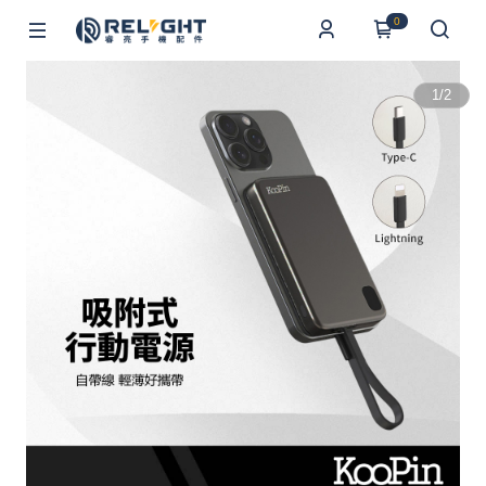
0
1
/
2