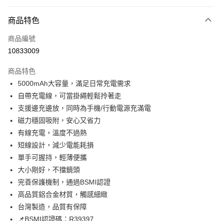
超商取貨付款
商品特色
LINE Pay
商品編號
Apple Pay
10833009
街口支付
商品特色
悠遊付
5000mAh大容量，滿足日常充電需求
ATM付款
自帶充電線，可當掛繩輕鬆拎著走
支援邊充邊放，同時為手機/行動電源充滿電
運送方式
磁力穩固吸附，安心又省力
有線充電，溫度不過熱
全家取貨付款
短線設計，減少電能耗損
每筆NT$65，滿NT$690(含以上)免運費
單手可握持，輕薄便攜
付款後全家取貨
大小剛好，不擋鏡頭
每筆NT$65，滿NT$690(含以上)免運費
完善保護機制，通過BSMI認證
高品質鋁合金材質，觸感細緻
7-11取貨付款
台灣製造，品質有保障
每筆NT$65，滿NT$690(含以上)免運費
📌BSMI認證碼：R39397