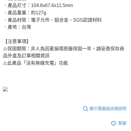
．產品尺寸：104.6x67.6x11.5mm
．產品重量：約127g
．產品材質：電子元件、鋁合金、SGS認證材料
．產地：台灣
【注意事項】
⚠️保固期限：非人為因素損壞原廠保固一年，請妥善保存商
品外盒及訂單相關資訊
⚠️此產品「沒有無線充電」功能
顯示電腦版詳細說明
客服