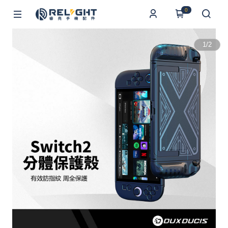
0
1
/
2