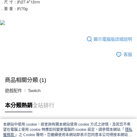
．尺 寸：約27.4*12cm
．重 量：約70g
顯示電腦版詳細說明
客服
商品相關分類 (1)
遊戲配件
Switch
本分類熱銷
全站排行
本網站中使用 cookie，欲查詢有關本網站使用 cookie 方式之詳情，及若您不希
熱門標籤
望在電腦上使用 cookie 時應如何變更電腦的 cookie 設定，請參閱本網站「
隱私
權條款
」之 Cookie 聲明。您繼續使用本網站即表示您同意本公司得按本網站使