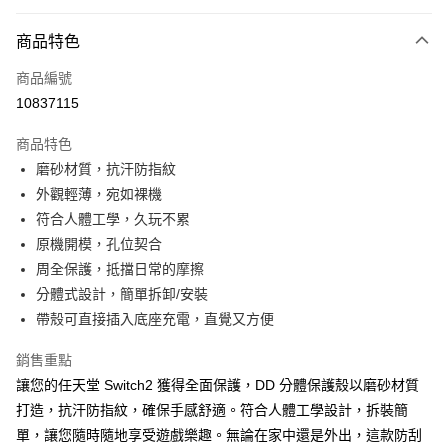
超商取貨付款
商品特色
LINE Pay
商品編號
Apple Pay
10837115
街口支付
商品特色
悠遊付
磨砂材質，抗汗防指紋
ATM付款
外觀輕薄，宛如裸機
符合人體工學，久玩不累
運送方式
原機開模，孔位契合
周全保護，抵擋日常的摩擦
全家取貨付款
分體式設計，簡單拆卸/安裝
每筆NT$65，滿NT$690(含以上)免運費
帶殼可直接插入底座充電，直覺又方便
付款後全家取貨
銷售重點
每筆NT$65，滿NT$690(含以上)免運費
讓您的任天堂 Switch2 獲得全面保護，DD 分體保護殼以磨砂材質
7-11取貨付款
打造，抗汗防指紋，確保手感舒適。符合人體工學設計，拆裝簡
每筆NT$65，滿NT$690(含以上)免運費
單，讓您隨時隨地享受遊戲樂趣。無論在家中還是外出，這款防刮