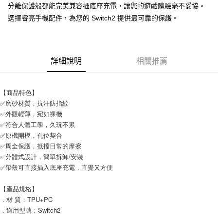
分離保護殼都能完美兼容插底座充電，讓您的遊戲體驗毫不妥協。
付款後7-11取貨
選擇睿亮手機配件，為您的 Switch2 提供最可靠的保護。
每筆NT$65，滿NT$690(含以上)免運費
宅配
每筆NT$100，滿NT$990(含以上)免運費
詳細說明
相關推薦
【商品特色】
✅磨砂材質，抗汗防指紋
✅外觀輕薄，宛如裸機
✅符合人體工學，久玩不累
✅原機開模，孔位契合
✅周全保護，抵擋日常的摩擦
✅分體式設計，簡單拆卸/安裝
✅帶殼可直接插入底座充電，直覺又方便
【產品規格】
．材 質：TPU+PC
．適用型號：Switch2