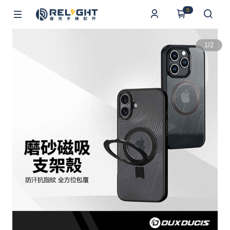
0
1
/
2