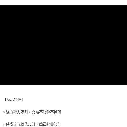
付款後7-11取貨
每筆NT$65，滿NT$690(含以上)免運費
宅配
每筆NT$100，滿NT$990(含以上)免運費
【商品特色】
✅強力磁力吸附，充電不跑位不掉落
✅時尚流光線條設計，簡單經典設計