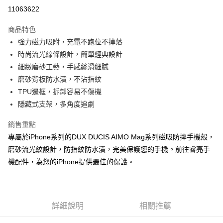
超商取貨付款
11063622
LINE Pay
商品特色
Apple Pay
強力磁力吸附，充電不跑位不掉落
時尚流光線條設計，簡單經典設計
街口支付
細緻磨砂工藝，手感絲滑細膩
悠遊付
磨砂背板防水漬，不沾指紋
TPU邊框，拆卸容易不傷機
ATM付款
隱藏式支架，多角度追劇
運送方式
銷售重點
全家取貨付款
專屬於iPhone系列的DUX DUCIS AIMO Mag系列磁吸防摔手機殼，
每筆NT$65，滿NT$690(含以上)免運費
磨砂流光紋設計，防指紋防水漬，完美保護您的手機。前往睿亮手
機配件，為您的iPhone提供最佳的保護。
付款後全家取貨
每筆NT$65，滿NT$690(含以上)免運費
7-11取貨付款
詳細說明
相關推薦
每筆NT$65，滿NT$690(含以上)免運費