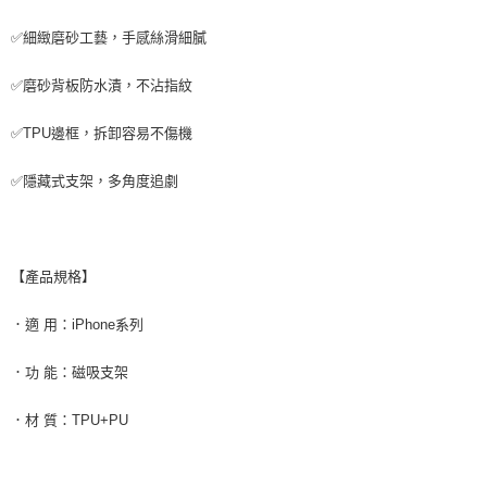
✅細緻磨砂工藝，手感絲滑細膩
✅磨砂背板防水漬，不沾指紋
✅TPU邊框，拆卸容易不傷機
✅隱藏式支架，多角度追劇
【產品規格】
．適 用：iPhone系列
．功 能：磁吸支架
．材 質：TPU+PU