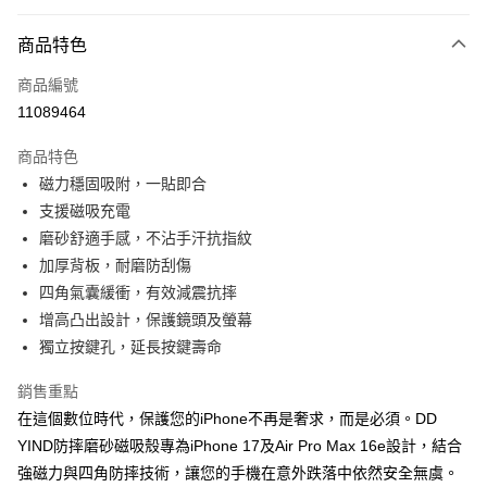
超商取貨付款
商品特色
LINE Pay
商品編號
Apple Pay
11089464
街口支付
商品特色
悠遊付
磁力穩固吸附，一貼即合
ATM付款
支援磁吸充電
磨砂舒適手感，不沾手汗抗指紋
運送方式
加厚背板，耐磨防刮傷
四角氣囊緩衝，有效減震抗摔
全家取貨付款
增高凸出設計，保護鏡頭及螢幕
每筆NT$65，滿NT$690(含以上)免運費
獨立按鍵孔，延長按鍵壽命
付款後全家取貨
銷售重點
每筆NT$65，滿NT$690(含以上)免運費
在這個數位時代，保護您的iPhone不再是奢求，而是必須。DD
7-11取貨付款
YIND防摔磨砂磁吸殼專為iPhone 17及Air Pro Max 16e設計，結合
每筆NT$65，滿NT$690(含以上)免運費
強磁力與四角防摔技術，讓您的手機在意外跌落中依然安全無虞。