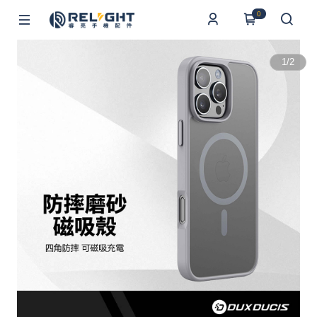
0
1
/
2