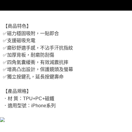
【商品特色】
✅磁力穩固吸附，一貼即合
✅支援磁吸充電
✅磨砂舒適手感，不沾手汗抗指紋
✅加厚背板，耐磨防刮傷
✅四角氣囊緩衝，有效減震抗摔
✅增高凸出設計，保護鏡頭及螢幕
✅獨立按鍵孔，延長按鍵壽命
【產品規格】
．材 質：TPU+PC+磁鐵
．適用型號：iPhone系列