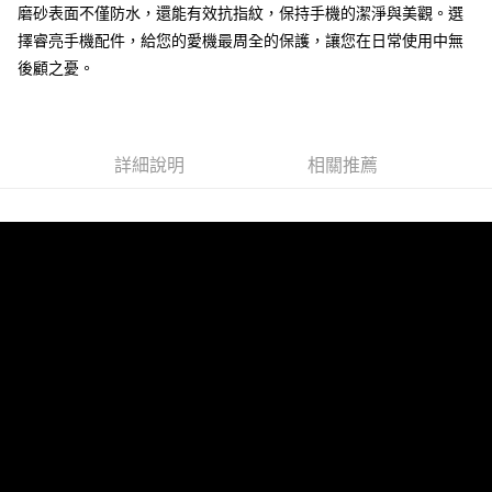
磨砂表面不僅防水，還能有效抗指紋，保持手機的潔淨與美觀。選
付款後7-11取貨
擇睿亮手機配件，給您的愛機最周全的保護，讓您在日常使用中無
每筆NT$65，滿NT$690(含以上)免運費
後顧之憂。
宅配
每筆NT$100，滿NT$990(含以上)免運費
詳細說明
相關推薦