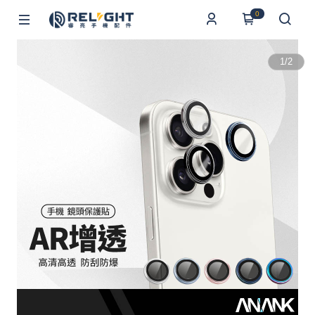
0
1
/
2