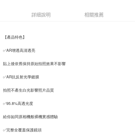
每筆NT$65，滿NT$690(含以上)免運費
詳細說明
相關推薦
宅配
每筆NT$100，滿NT$990(含以上)免運費
【產品特色】
✅AR增透高清透亮
貼上後依舊保持原始拍照效果不影響
✅AR抗反射光學鍍膜
拍照不產生白光影響照片品質
✅95.8%高透光度
給你如同原相機般裸機實感體驗
✅完整全覆蓋保護鏡頭