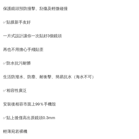
保護鏡頭預防撞擊、刮傷及輕微碰撞
✅貼膜新手友好
一片式設計讓你一次貼好3個鏡頭
再也不用擔心手殘貼歪
✅防水抗污耐髒
生活防潑水、防塵、耐衝擊、簡易抗水（海水不可）
✅相容性廣泛
安裝後相容市面上99％手機殼
✅貼上後僅高出原鏡頭0.3mm
輕薄宛若裸機