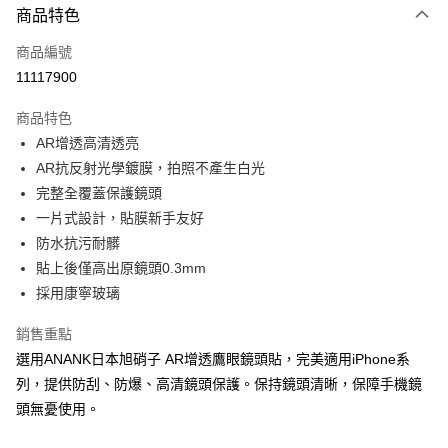
商品特色
LINE Pay
商品編號
Apple Pay
11117900
街口支付
商品特色
悠遊付
AR增透高清透亮
ATM付款
AR抗反射光學鍍膜，拍照不產生白光
完整全覆蓋保護鏡頭
運送方式
一片式設計，貼膜新手友好
防水抗污耐髒
全家取貨付款
貼上後僅高出原鏡頭0.3mm
每筆NT$65，滿NT$690(含以上)免運費
採用康寧玻璃
付款後全家取貨
銷售重點
每筆NT$65，滿NT$690(含以上)免運費
選用ANANK日本旭硝子 AR增透鷹眼鏡頭貼，完美適用iPhone系
7-11取貨付款
列，提供防刮、防爆、高清鏡頭保護。保持鏡頭清晰，保障手機鏡
每筆NT$65，滿NT$690(含以上)免運費
頭無憂使用。
付款後7-11取貨