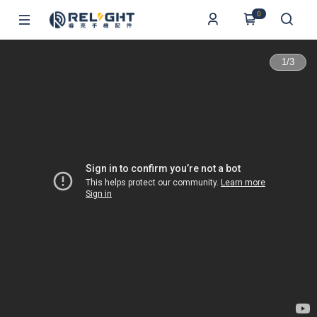
0
1
/
3