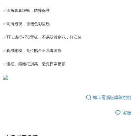
每筆NT$65，滿NT$690(含以上)免運費
✅四角氣囊緩衝，防摔保護
宅配
✅高清透視，裸機色彩呈現
每筆NT$100，滿NT$990(含以上)免運費
✅TPU邊框+PC背板，不易泛黃刮花，好安裝
✅真機開模，孔位貼合不易進灰塵
✅邊框、鏡頭框加高，避免日常磨損
顯示電腦版詳細說明
客服