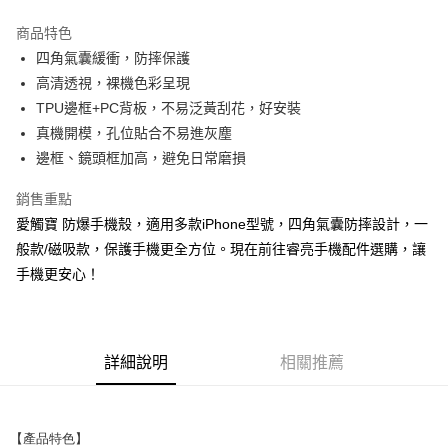
LINE Pay
商品特色
Apple Pay
四角氣囊緩衝，防摔保護
高清透視，裸機色彩呈現
街口支付
TPU邊框+PC背板，不易泛黃刮花，好安裝
悠遊付
真機開模，孔位貼合不易進灰塵
邊框、鏡頭框加高，避免日常磨損
ATM付款
銷售重點
運送方式
愛觸寶 防爆手機殼，適用多款iPhone型號，四角氣囊防摔設計，一
全家取貨付款
般款/磁吸款，保護手機更全方位。現在前往睿亮手機配件選購，讓
每筆NT$65，滿NT$690(含以上)免運費
手機更安心！
付款後全家取貨
每筆NT$65，滿NT$690(含以上)免運費
詳細說明
相關推薦
7-11取貨付款
每筆NT$65，滿NT$690(含以上)免運費
【產品特色】
付款後7-11取貨