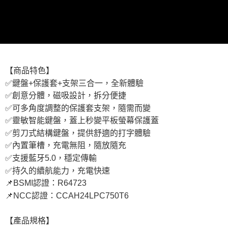
【商品特色】
✅鍵盤+保護套+支架三合一，全新體驗
✅創意分體，磁吸設計，拆分便捷
✅可多角度調整的保護套支架，隨需而變
✅靈敏智能鍵盤，蓋上秒變平板螢幕保護蓋
✅剪刀式結構鍵盤，提供舒適的打字體驗
✅內置筆槽，充電無阻，隨放隨充
✅支援藍牙5.0，穩定傳輸
✅持久的續航能力，充電快速
📌BSMI認證：R64723
📌NCC認證：CCAH24LPC750T6
【產品規格】