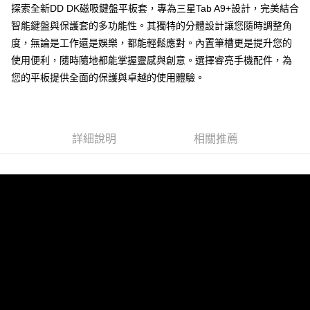
探索全新DD DK磁吸鍵盤平板套，專為三星Tab A9+設計，完美結合
付款後7-11取貨
智能鍵盤與保護套的多功能性。其獨特的分體設計讓您隨時調整角
每筆NT$65，滿NT$690(含以上)免運費
度，無論是工作還是娛樂，都能輕鬆應對。內置筆槽更是提升您的
宅配
使用便利，隨時隨地都能掌握靈感與創意。選擇睿亮手機配件，為
每筆NT$100，滿NT$990(含以上)免運費
您的平板提供全面的保護與卓越的使用體驗。
詳細說明
相關推薦