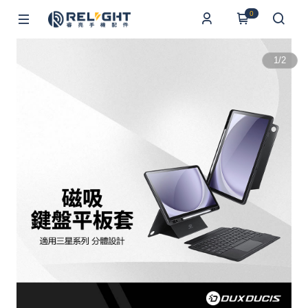
0
1
/
2