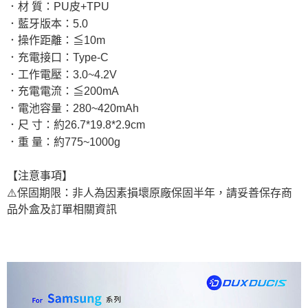
．材 質：PU皮+TPU
．藍牙版本：5.0
．操作距離：≦10m
．充電接口：Type-C
．工作電壓：3.0~4.2V
．充電電流：≦200mA
．電池容量：280~420mAh
．尺 寸：約26.7*19.8*2.9cm
．重 量：約775~1000g
【注意事項】
⚠️保固期限：非人為因素損壞原廠保固半年，請妥善保存商
品外盒及訂單相關資訊