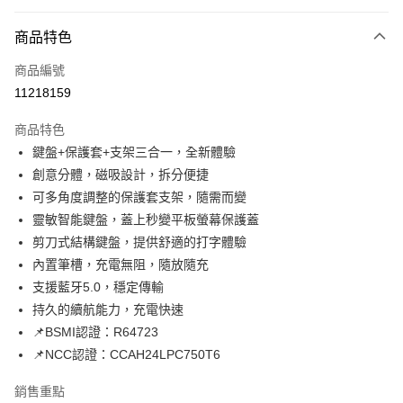
超商取貨付款
商品特色
LINE Pay
商品編號
Apple Pay
11218159
街口支付
商品特色
悠遊付
鍵盤+保護套+支架三合一，全新體驗
ATM付款
創意分體，磁吸設計，拆分便捷
可多角度調整的保護套支架，隨需而變
運送方式
靈敏智能鍵盤，蓋上秒變平板螢幕保護蓋
剪刀式結構鍵盤，提供舒適的打字體驗
全家取貨付款
內置筆槽，充電無阻，隨放隨充
每筆NT$65，滿NT$690(含以上)免運費
支援藍牙5.0，穩定傳輸
付款後全家取貨
持久的續航能力，充電快速
每筆NT$65，滿NT$690(含以上)免運費
📌BSMI認證：R64723
📌NCC認證：CCAH24LPC750T6
7-11取貨付款
每筆NT$65，滿NT$690(含以上)免運費
銷售重點