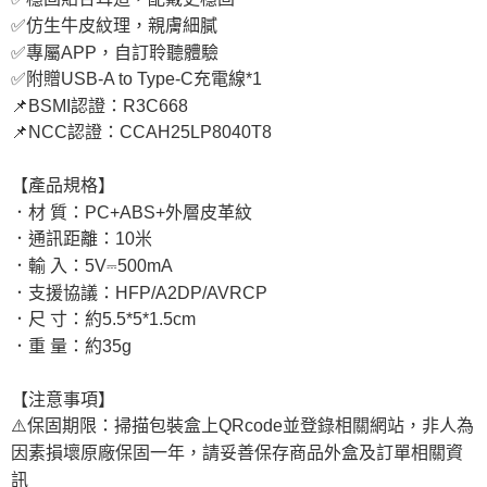
✅仿生牛皮紋理，親膚細膩
✅專屬APP，自訂聆聽體驗
✅附贈USB-A to Type-C充電線*1
📌BSMI認證：R3C668
📌NCC認證：CCAH25LP8040T8
【產品規格】
．材 質：PC+ABS+外層皮革紋
．通訊距離：10米
．輸 入：5V⎓500mA
．支援協議：HFP/A2DP/AVRCP
．尺 寸：約5.5*5*1.5cm
．重 量：約35g
【注意事項】
⚠️保固期限：掃描包裝盒上QRcode並登錄相關網站，非人為
因素損壞原廠保固一年，請妥善保存商品外盒及訂單相關資
訊