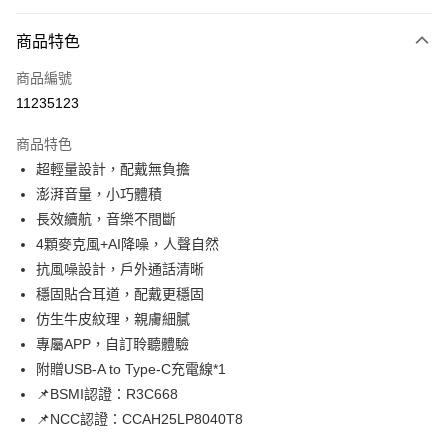
超商取貨付款
商品特色
LINE Pay
商品編號
Apple Pay
11235123
街口支付
商品特色
悠遊付
超輕量設計，配戴無負擔
ATM付款
澎湃音量，小巧體積
長效續航，音樂不間斷
運送方式
4顆麥克風+AI降噪，人聲自然
抗風噪設計，戶外通話清晰
全家取貨付款
穩固貼合耳道，配戴更穩固
每筆NT$65，滿NT$690(含以上)免運費
仿生牛皮紋理，親膚細膩
付款後全家取貨
專屬APP，自訂聆聽體驗
每筆NT$65，滿NT$690(含以上)免運費
附贈USB-A to Type-C充電線*1
📌BSMI認證：R3C668
7-11取貨付款
📌NCC認證：CCAH25LP8040T8
每筆NT$65，滿NT$690(含以上)免運費