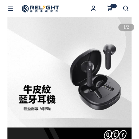
0
1
/
2