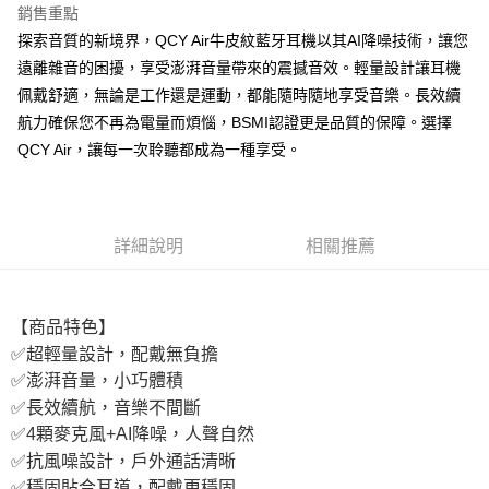
銷售重點
付款後7-11取貨
探索音質的新境界，QCY Air牛皮紋藍牙耳機以其AI降噪技術，讓您
每筆NT$65，滿NT$690(含以上)免運費
遠離雜音的困擾，享受澎湃音量帶來的震撼音效。輕量設計讓耳機
宅配
佩戴舒適，無論是工作還是運動，都能隨時隨地享受音樂。長效續
每筆NT$100，滿NT$990(含以上)免運費
航力確保您不再為電量而煩惱，BSMI認證更是品質的保障。選擇
QCY Air，讓每一次聆聽都成為一種享受。
詳細說明
相關推薦
【商品特色】
✅超輕量設計，配戴無負擔
✅澎湃音量，小巧體積
✅長效續航，音樂不間斷
✅4顆麥克風+AI降噪，人聲自然
✅抗風噪設計，戶外通話清晰
✅穩固貼合耳道，配戴更穩固