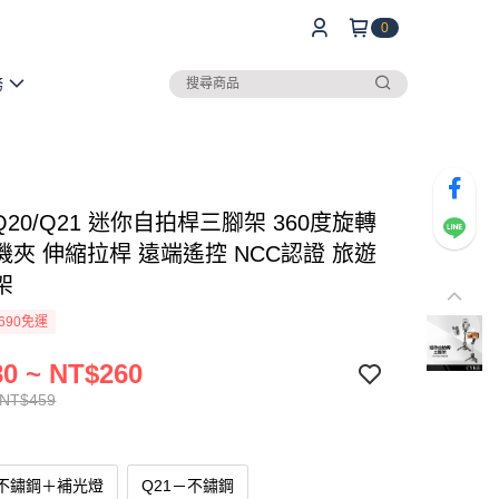
0
務
 Q20/Q21 迷你自拍桿三腳架 360度旋轉
機夾 伸縮拉桿 遠端遙控 NCC認證 旅遊
架
690免運
0 ~ NT$260
 NT$459
－不鏽鋼＋補光燈
Q21－不鏽鋼