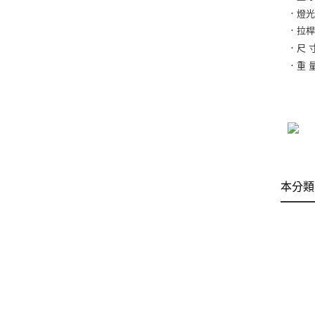
．燈光
．拉桿
．尺 寸
．重 量
本分類