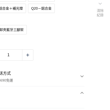
－鋁合金＋補光燈
Q20－鋁合金
清除
紀錄
拆卸夾藍牙三腳架
送方式
690免運
次付款