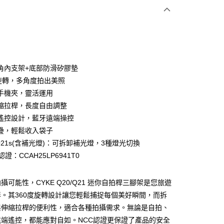
付款
角內支架+底部防滑矽膠墊
度旋轉，多角度拍出美照
手機夾，靈活運用
縮拉桿，長度自由調整
遙控設計，藍牙遠端操控
疊，輕鬆收入袋子
/Q21s(含補光燈)：可拆卸補光燈，3種燈光切換
付款
認證：CCAH25LP6941T0
5，滿NT$690(含以上)免運費
家取貨
攝可能性，CYKE Q20/Q21 迷你自拍桿三腳架是您旅遊
5，滿NT$690(含以上)免運費
。其360度旋轉設計讓您輕鬆捕捉每個美好瞬間，而拆
與伸縮拉桿的便利性，適合各種拍攝需求。無論是自拍、
付款
遠端遙控，都能應對自如。NCC認證更保證了產品的安全
5，滿NT$690(含以上)免運費