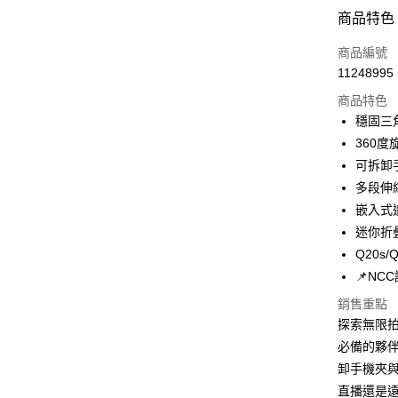
超商取貨
商品特色
LINE Pay
商品編號
Apple Pay
11248995
商品特色
街口支付
穩固三
悠遊付
360
可拆卸
ATM付款
多段伸
嵌入式
運送方式
迷你折
Q20s
全家取貨
📌NCC
每筆NT$6
銷售重點
付款後全
探索無限拍
每筆NT$6
必備的夥伴
卸手機夾
7-11取貨
直播還是
每筆NT$6