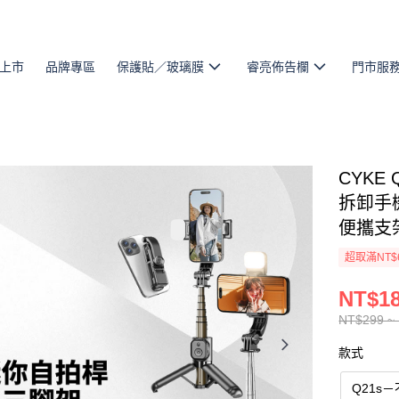
上市
品牌專區
保護貼／玻璃膜
睿亮佈告欄
門市服
CYKE
拆卸手
便攜支
超取滿NT$
NT$18
NT$299 ~
款式
Q21s