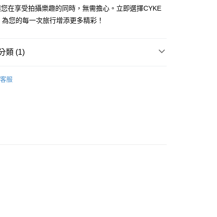
您在享受拍攝樂趣的同時，無需擔心。立即選擇CYKE
1取貨
21，為您的每一次旅行增添更多精彩！
5，滿NT$690(含以上)免運費
類 (1)
00，滿NT$990(含以上)免運費
自拍桿／直播腳架／手機鏡頭
客服