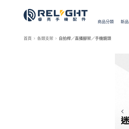
商品分類
新品
首頁
各類支架
自拍桿／直播腳架／手機鏡頭