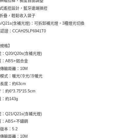
伸縮拉桿，長度自由調整
式遙控設計，藍牙遠端操控
折疊，輕鬆收入袋子
0s/Q21s(含補光燈)：可拆卸補光燈，3種燈光切換
C認證：CCAH25LP6941T0
品規格】
：Q20/Q20s(含補光燈)
質：ABS+鋁合金
傳輸距離：10M
模式：暖光/冷光/冷暖光
長度：約63cm
：約6*3.75*15.5cm
：約143g
：Q21/Q21s(含補光燈)
質：ABS+不鏽鋼
版本：5.2
傳輸距離：10M