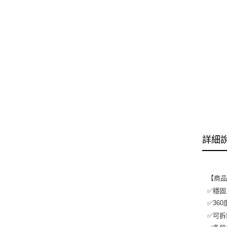
詳細
【商
✅穩固
✅36
✅可拆