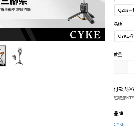
Q20s
品牌
CYKE
數量
付款與運
超取滿NT$
付款方式
品牌
信用卡一
CYKE