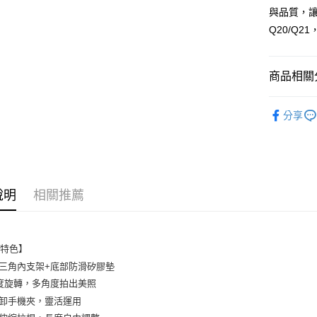
與品質，讓
付款後7-1
Q20/Q
每筆NT$6
宅配
商品相關分
每筆NT$1
各類支架
分享
說明
相關推薦
品特色】
三角內支架+底部防滑矽膠墊
0度旋轉，多角度拍出美照
卸手機夾，靈活運用