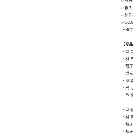
✅多段
✅嵌入
✅迷你
✅Q2
📌NC
【產
．型 號
．材 
．藍牙
．燈光
．拉桿
．尺 寸
．重 量
．型 號
．材 
．藍牙
．藍牙