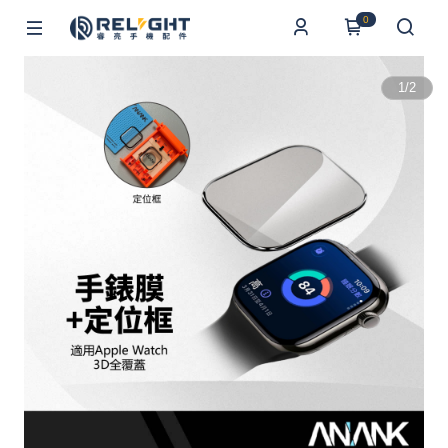
0
1
/
2