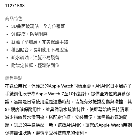
超商取貨付款
11271568
LINE Pay
商品特色
Apple Pay
3D曲面玻璃貼，全方位覆蓋
9H硬度，防刮耐磨
街口支付
鈦離子防爆層，完美保護手錶
悠遊付
穩固貼合，長期使用不易脫落
疏水疏油，油膩不易殘留
ATM付款
附贈定位框，輕鬆貼到位
運送方式
銷售重點
全家取貨付款
在數位時代，保護您的Apple Watch同樣重要。ANANK日本旭硝子
每筆NT$65，滿NT$690(含以上)免運費
手錶鋼化膜專為Apple Watch 7至10代設計，提供全方位的屏幕保
護，無論是日常使用還是運動時刻，皆能有效抵擋刮傷與碰撞。其
付款後全家取貨
9H硬度確保耐用性，並具備疏水疏油特性，使屏幕始終保持清晰，
每筆NT$65，滿NT$690(含以上)免運費
減少指紋與水漬困擾。搭配定位框，安裝簡便，無需擔心氣泡問
7-11取貨付款
題，讓您的手錶焕然一新。選擇ANANK，讓您的Apple Watch時刻
保持最佳狀態，盡情享受科技帶來的便利。
每筆NT$65，滿NT$690(含以上)免運費