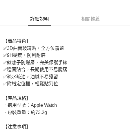
付款後7-11取貨
每筆NT$65，滿NT$690(含以上)免運費
詳細說明
相關推薦
宅配
每筆NT$100，滿NT$990(含以上)免運費
【商品特色】
✅3D曲面玻璃貼，全方位覆蓋
✅9H硬度，防刮耐磨
✅鈦離子防爆層，完美保護手錶
✅穩固貼合，長期使用不易脫落
✅疏水疏油，油膩不易殘留
✅附贈定位框，輕鬆貼到位
【產品規格】
．適用型號：Apple Watch
．包裝重量：約73.2g
【注意事項】