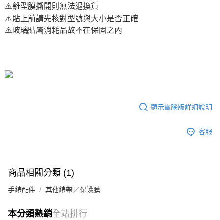
⚠️離型膜撕開則無法退換貨
⚠️貼上前請先核對型號與大小是否正確
⚠️玻璃貼屬消耗品故不在保固之內
顯示電腦版詳細說明
客服
商品相關分類 (1)
手錶配件
其他錶帶／保護膜
本分類熱銷
全站排行