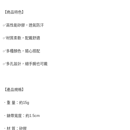
付款後7-11取貨
【商品特色】
每筆NT$65，滿NT$690(含以上)免運費
宅配
✅高性能矽膠，透氣防汗
每筆NT$100，滿NT$990(含以上)免運費
✅材質柔軟，配戴舒適
✅多種顏色，隨心搭配
✅多孔設計，細手腕也可戴
【產品規格】
．重 量：約15g
．錶帶寬度：約1.5cm
．材 質：矽膠