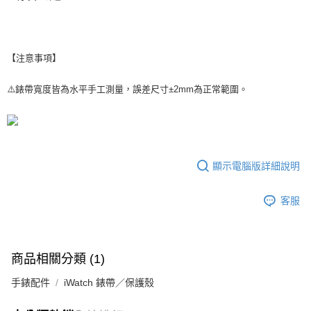
【注意事項】
⚠️錶帶寬度皆為水平手工測量，誤差尺寸±2mm為正常範圍。
顯示電腦版詳細說明
客服
商品相關分類 (1)
手錶配件
iWatch 錶帶／保護殼