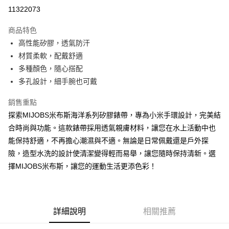
超商取貨付款
11322073
LINE Pay
商品特色
Apple Pay
高性能矽膠，透氣防汗
材質柔軟，配戴舒適
街口支付
多種顏色，隨心搭配
悠遊付
多孔設計，細手腕也可戴
ATM付款
銷售重點
探索MIJOBS米布斯海洋系列矽膠錶帶，專為小米手環設計，完美結
運送方式
合時尚與功能。這款錶帶採用透氣親膚材料，讓您在水上活動中也
全家取貨付款
能保持舒適，不再擔心潮濕與不適。無論是日常佩戴還是戶外探
每筆NT$65，滿NT$690(含以上)免運費
險，造型水洗的設計使清潔變得輕而易舉，讓您隨時保持清新。選
擇MIJOBS米布斯，讓您的運動生活更添色彩！
付款後全家取貨
每筆NT$65，滿NT$690(含以上)免運費
7-11取貨付款
詳細說明
相關推薦
每筆NT$65，滿NT$690(含以上)免運費