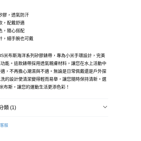
付款
矽膠，透氣防汗
軟，配戴舒適
色，隨心搭配
計，細手腕也可戴
OBS米布斯海洋系列矽膠錶帶，專為小米手環設計，完美
與功能。這款錶帶採用透氣親膚材料，讓您在水上活動中
舒適，不再擔心潮濕與不適。無論是日常佩戴還是戶外探
水洗的設計使清潔變得輕而易舉，讓您隨時保持清新。選
BS米布斯，讓您的運動生活更添色彩！
付款
5，滿NT$690(含以上)免運費
類 (1)
家取貨
iWatch 錶帶／保護殼
5，滿NT$690(含以上)免運費
客服
付款
5，滿NT$690(含以上)免運費