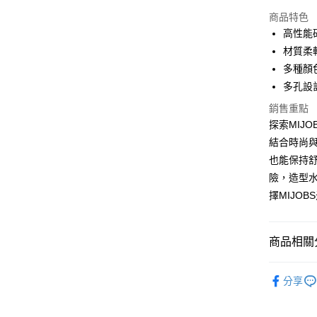
超商取貨
商品特色
LINE Pay
高性能
材質柔
Apple Pay
多種顏
街口支付
多孔設
悠遊付
銷售重點
探索MIJ
ATM付款
結合時尚
也能保持
險，造型
運送方式
擇MIJO
全家取貨
每筆NT$6
商品相關分
付款後全
手錶配件
每筆NT$6
分享
7-11取貨
每筆NT$6