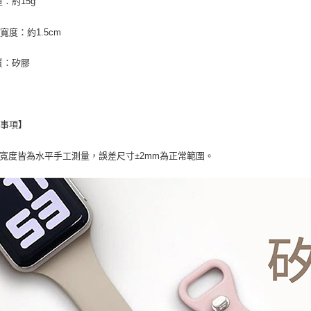
量：約15g
寬度：約1.5cm
質：矽膠
意事項】
帶寬度皆為水平手工測量，誤差尺寸±2mm為正常範圍。