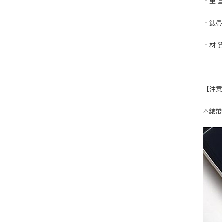
．重 
．錶帶
．材 
【注
⚠️錶