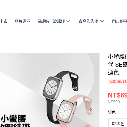
上市
品牌專區
保護貼／玻璃膜
睿亮佈告欄
門市服
小蠻腰矽膠
代 SE
迪色
超取滿NT$
NT$6
NT$99
顏色
02黑色