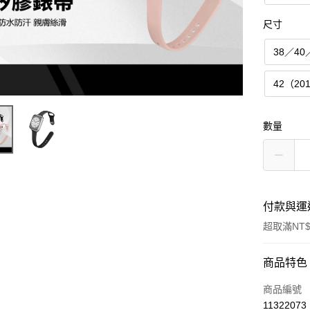
尺寸
38／40
42（20
數量
付款與運
超取滿NT$
付款方式
商品特色
信用卡一
商品編號
11322073