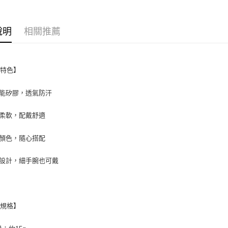
付款後7-1
說明
相關推薦
每筆NT$6
宅配
每筆NT$1
品特色】
能矽膠，透氣防汗
柔軟，配戴舒適
顏色，隨心搭配
設計，細手腕也可戴
品規格】