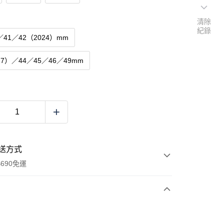
清除
紀錄
／41／42（2024）mm
17）／44／45／46／49mm
送方式
690免運
次付款