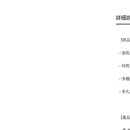
詳細
【商
✅高性
✅材質
✅多種
✅多孔
【產