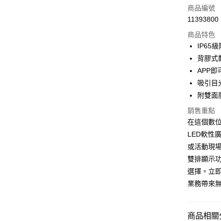
信用卡一
商品編號
11393800
超商取貨
商品特色
LINE Pay
IP6
背膠式
Apple Pay
APP
街口支付
吸引目
附雙面
悠遊付
銷售重點
ATM付款
在這個數
LED軟性
或活動現
運送方式
雙排顯示
全家取貨
選擇。立即
每筆NT$6
業務帶來
付款後全
每筆NT$6
商品相關分