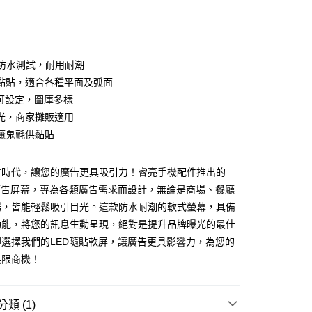
次付款
付款
5級防水測試，耐用耐潮
黏貼，適合各種平面及弧面
即可設定，圖庫多樣
光，商家攤販適用
魔鬼氈供黏貼
位時代，讓您的廣告更具吸引力！睿亮手機配件推出的
廣告屏幕，專為各類廣告需求而設計，無論是商場、餐廳
場，皆能輕鬆吸引目光。這款防水耐潮的軟式螢幕，具備
功能，將您的訊息生動呈現，絕對是提升品牌曝光的最佳
付款
選擇我們的LED隨貼軟屏，讓廣告更具影響力，為您的
5，滿NT$690(含以上)免運費
無限商機！
家取貨
5，滿NT$690(含以上)免運費
類 (1)