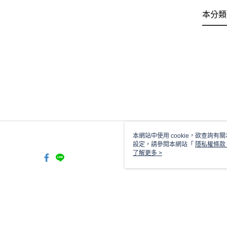
本分類
本網站中使用 cookie，欲查詢有關
設定，請參閱本網站「
隱私權條款
使用 cookie。
了解更多 >
TW-MWG1-61-233 Web2.0 D
© 2026 by 瑞亮手機配件有限公司