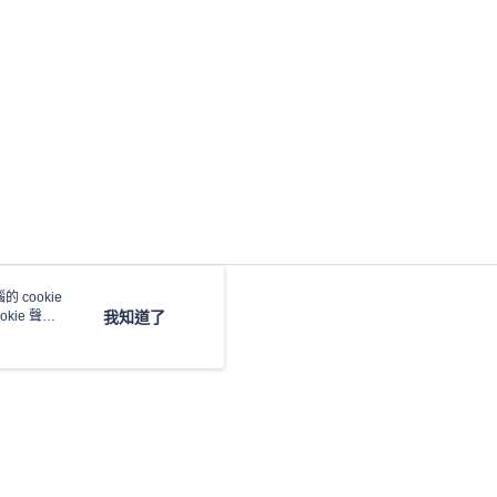
 cookie
kie 聲明
我知道了
本站最佳瀏覽環境請使用 Google Chrome、Firefox 或 Edge 以上版本