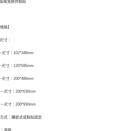
面魔鬼氈供黏貼
品規格】
品尺寸：
4－尺寸：102*348mm
6－尺寸：120*595mm
6－尺寸：200*480mm
28－尺寸：200*630mm
92－尺寸：200*930mm
裝方式：鑲嵌式或黏貼固定
質：滴膠