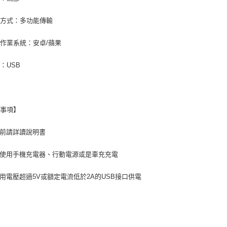
輸方式：多功能傳輸
作業系統：安卓/蘋果
：USB
意事項】
用前請詳讀說明書
議使用手機充電器、行動電源或是車充充電
使用電壓超過5V或額定電流低於2A的USB接口供電