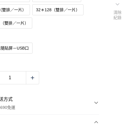
6（雙排／一片）
32＊128（雙排／一片）
清除
紀錄
92（雙排／一片）
性隨貼屏－USB口
送方式
690免運