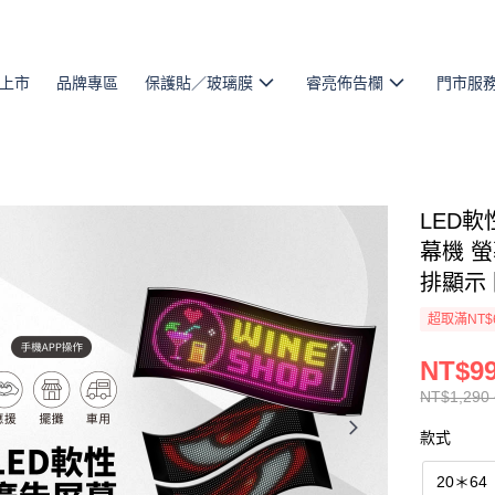
上市
品牌專區
保護貼／玻璃膜
睿亮佈告欄
門市服
LED軟
幕機 
排顯示
超取滿NT$
NT$99
NT$1,290 
款式
20＊6