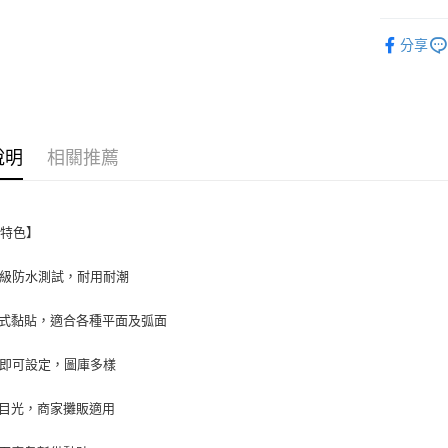
7-11取貨
收納／生
每筆NT$6
分享
付款後7-1
每筆NT$6
宅配
說明
相關推薦
每筆NT$1
品特色】
65級防水測試，耐用耐潮
式黏貼，適合各種平面及弧面
P即可設定，圖庫多樣
目光，商家攤販適用