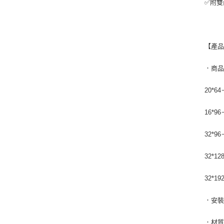
✅附雙
【產
．商
20*6
16*9
32*9
32*1
32*1
．安
．材