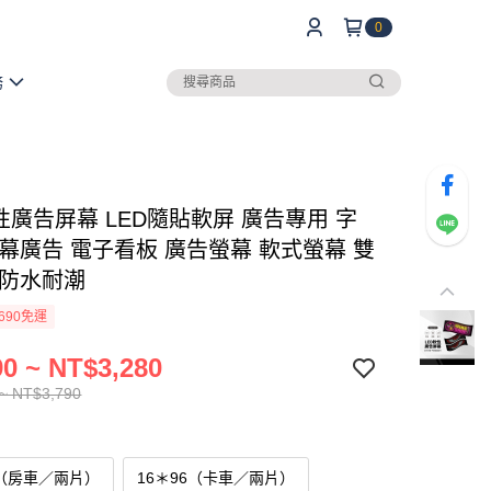
0
務
性廣告屏幕 LED隨貼軟屏 廣告專用 字
螢幕廣告 電子看板 廣告螢幕 軟式螢幕 雙
 防水耐潮
690免運
0 ~ NT$3,280
~ NT$3,790
4（房車／兩片）
16＊96（卡車／兩片）