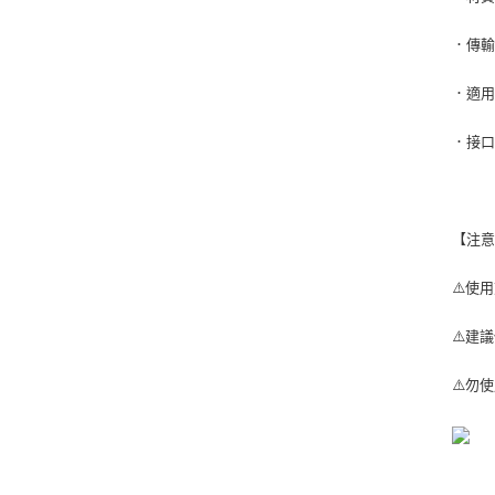
．傳
．適用
．接口
【注
⚠️使
⚠️建
⚠️勿