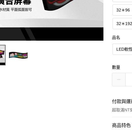
32＊9
32＊1
品名
LED軟
數量
付款與運
超取滿NT$
付款方式
商品特色