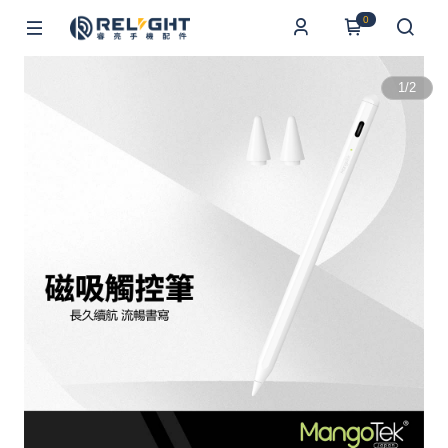
0
1
/
2