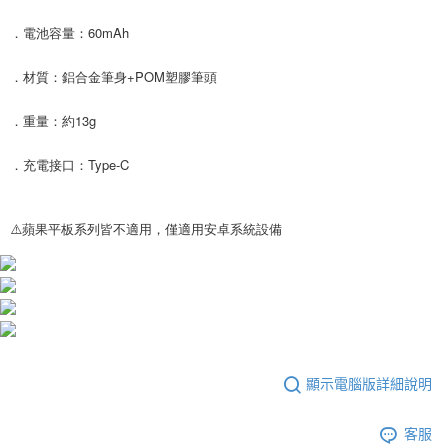
．電池容量：60mAh
．材質：鋁合金筆身+POM塑膠筆頭
．重量：約13g
．充電接口：Type-C
⚠️蘋果平板系列皆不適用，僅適用安卓系統設備
顯示電腦版詳細說明
客服