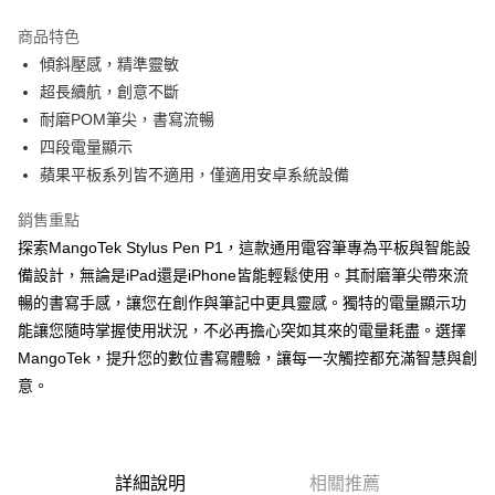
LINE Pay
商品特色
Apple Pay
傾斜壓感，精準靈敏
超長續航，創意不斷
街口支付
耐磨POM筆尖，書寫流暢
悠遊付
四段電量顯示
蘋果平板系列皆不適用，僅適用安卓系統設備
ATM付款
銷售重點
運送方式
探索MangoTek Stylus Pen P1，這款通用電容筆專為平板與智能設
全家取貨付款
備設計，無論是iPad還是iPhone皆能輕鬆使用。其耐磨筆尖帶來流
每筆NT$65，滿NT$690(含以上)免運費
暢的書寫手感，讓您在創作與筆記中更具靈感。獨特的電量顯示功
能讓您隨時掌握使用狀況，不必再擔心突如其來的電量耗盡。選擇
付款後全家取貨
MangoTek，提升您的數位書寫體驗，讓每一次觸控都充滿智慧與創
每筆NT$65，滿NT$690(含以上)免運費
意。
7-11取貨付款
每筆NT$65，滿NT$690(含以上)免運費
詳細說明
相關推薦
付款後7-11取貨