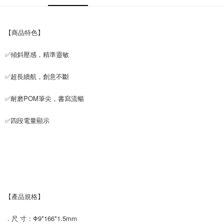
每筆NT$65，滿NT$690(含以上)免運費
宅配
【商品特色】
每筆NT$100，滿NT$990(含以上)免運費
✅傾斜壓感，精準靈敏
✅超長續航，創意不斷
✅耐磨POM筆尖，書寫流暢
✅四段電量顯示
【產品規格】
．尺 寸：Φ9*166*1.5mm