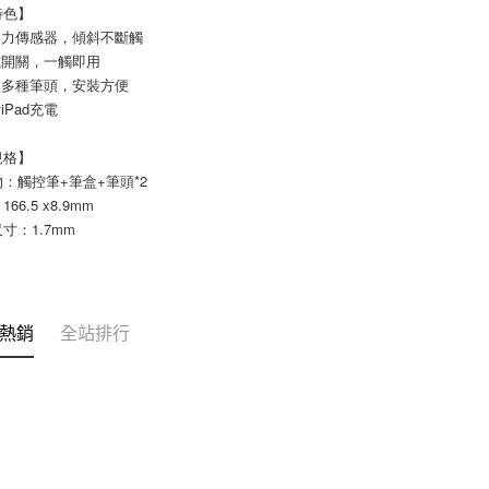
特色】
壓力傳感器，傾斜不斷觸
式開關，一觸即用
容多種筆頭，安裝方便
iPad充電
規格】
：觸控筆+筆盒+筆頭*2
66.5 x8.9mm
寸：1.7mm
熱銷
全站排行