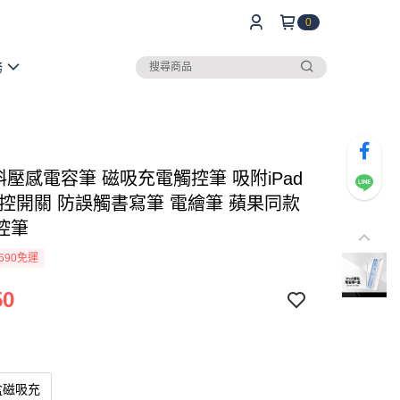
0
務
斜壓感電容筆 磁吸充電觸控筆 吸附iPad
觸控開關 防誤觸書寫筆 電繪筆 蘋果同款
控筆
690免運
50
盒磁吸充