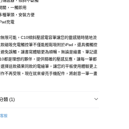
力傳感器，傾斜不斷觸
開關，一觸即用
多種筆頭，安裝方便
Pad充電
無限可能，C10傾斜壓感電容筆讓您的靈感隨時隨地流
款磁吸充電觸控筆不僅能輕鬆吸附於iPad，還具備觸控
，避免誤觸，讓書寫體驗更為順暢。無論是繪畫、筆記還
10都是理想的夥伴，提供精確的壓感反應，讓每一筆都
。選擇這款蘋果同款的電繪筆，讓您的平板使用體驗更上
付款
創作不再受限。現在就來睿亮手機配件，將創意一筆一畫
5，滿NT$690(含以上)免運費
！
家取貨
5，滿NT$690(含以上)免運費
類 (1)
付款
 保護套配件
iPad／Pencil
5，滿NT$690(含以上)免運費
客服
1取貨