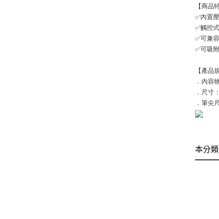
【商品
✅內置
✅觸控
✅可兼
✅可吸附
【產品
．內容物
．尺寸：1
．筆尖尺
本分類