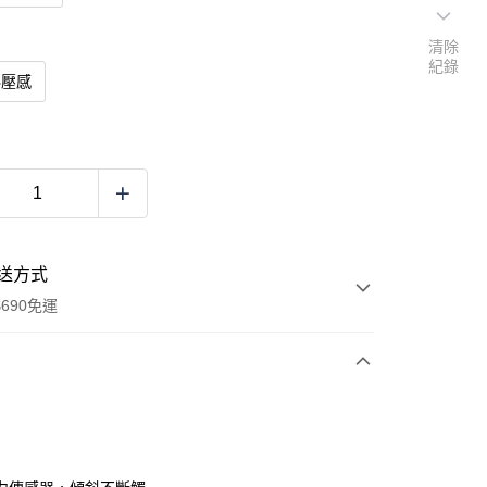
清除
紀錄
斜壓感
送方式
690免運
次付款
付款