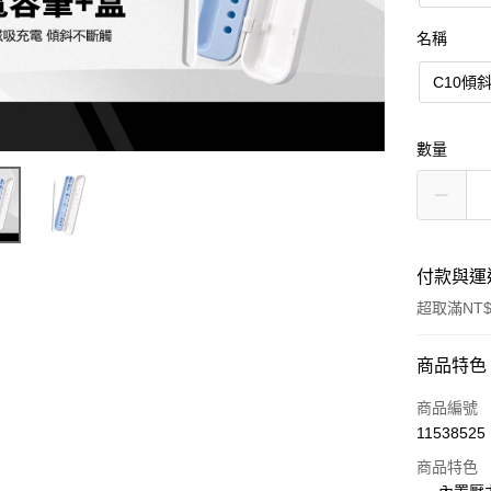
名稱
C10傾
數量
付款與運
超取滿NT$
付款方式
商品特色
信用卡一
商品編號
11538525
超商取貨
商品特色
LINE Pay