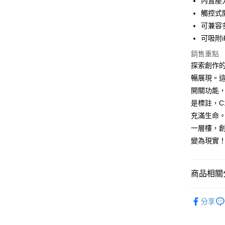
內置壓
觸控式
Apple Pay
可兼容
街口支付
可吸附i
悠遊付
銷售重點
探索創作的
ATM付款
暢展現。這
開關功能
是標註，C
運送方式
充滿生命
全家取貨
一層樓，
每筆NT$6
變為現實
付款後全
每筆NT$6
商品相關分
7-11取貨
平板／耳機
每筆NT$6
分享
付款後7-1