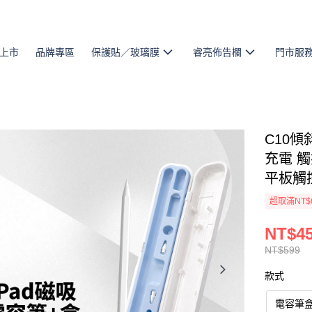
上市
品牌專區
保護貼／玻璃膜
睿亮佈告欄
門市服
C10傾
充電 
平板觸
超取滿NT$
NT$4
NT$599
款式
電容筆