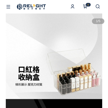
0
1
/
5