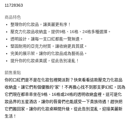
超商取貨付款
11728363
LINE Pay
商品特色
Apple Pay
整理你的化妝品，讓美麗更有序！
壓克力化妝品收納盒，提供9格、16格、24格多種選擇。
街口支付
透明設計，讓每一支口紅都能一覽無遺。
悠遊付
堅固耐用的亞克力材質，讓收納更具質感。
完美的展示架，讓你的化妝品成為藝術品。
ATM付款
提升你的化妝桌美感，從此告別凌亂！
運送方式
銷售重點
全家取貨付款
你的口紅們是不是在化妝包裡開派對？快來看看這款壓克力化妝品
每筆NT$65，滿NT$690(含以上)免運費
收納盒，讓它們有個優雅的“家”！不再擔心找不到那支夢幻紅，因為
它們現在都乖乖坐在9格、16格或24格的透明收納盒裡。這可是化
付款後全家取貨
妝品界的五星酒店，讓你的唇膏們也能感受一下貴族待遇！趕快把
每筆NT$65，滿NT$690(含以上)免運費
它們搬回家，讓你的化妝桌瞬間升級，從此告別混亂，迎接美麗新
7-11取貨付款
生活！
每筆NT$65，滿NT$690(含以上)免運費