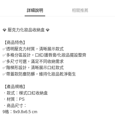
付款後7-11取貨
詳細說明
相關推薦
每筆NT$65，滿NT$690(含以上)免運費
宅配
每筆NT$100，滿NT$990(含以上)免運費
💎 壓克力化妝品收納盒 💎
付款後門市自取
【商品特色】
免運費
✅透明壓克力材質，清晰展示款式
✅多格分區設計，口紅/護唇膏/化妝品擺設整齊
✅多尺寸可選，滿足不同收納需求
✅階梯形設計，清晰展示口紅款式
✅帶蓋款防塵防髒，維持化妝品乾淨衛生
【產品規格】
．款式：梯式口紅收納盒
．材質：PS
．商品尺寸：
9格：9x9.8x6.5 cm