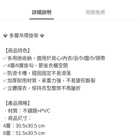
付款後7-11取貨
詳細說明
相關推薦
每筆NT$65，滿NT$690(含以上)免運費
宅配
每筆NT$100，滿NT$990(含以上)免運費
💎 多層吊帶掛架 💎
付款後門市自取
【商品特色】
免運費
✅多用途收納，適用於背心/內衣/浴巾/圍巾/領帶
✅4層/8層掛勾，節省衣櫃空間
✅防滑卡槽，穩固固定不易滑落
✅加厚耐用材質，承重力強，不易變形斷裂
✅立體撐衣，保持衣型整齊不再皺折
【產品規格】
．材質：不鏽鋼+PVC
．商品尺寸：
4層：30.5x30.5 cm
8層：51.5x30.5 cm