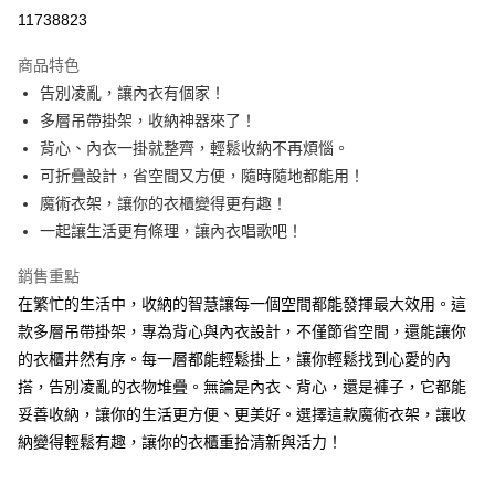
超商取貨付款
11738823
LINE Pay
商品特色
Apple Pay
告別凌亂，讓內衣有個家！
多層吊帶掛架，收納神器來了！
街口支付
背心、內衣一掛就整齊，輕鬆收納不再煩惱。
悠遊付
可折疊設計，省空間又方便，隨時隨地都能用！
魔術衣架，讓你的衣櫃變得更有趣！
ATM付款
一起讓生活更有條理，讓內衣唱歌吧！
運送方式
銷售重點
全家取貨付款
在繁忙的生活中，收納的智慧讓每一個空間都能發揮最大效用。這
每筆NT$65，滿NT$690(含以上)免運費
款多層吊帶掛架，專為背心與內衣設計，不僅節省空間，還能讓你
的衣櫃井然有序。每一層都能輕鬆掛上，讓你輕鬆找到心愛的內
付款後全家取貨
搭，告別凌亂的衣物堆疊。無論是內衣、背心，還是褲子，它都能
每筆NT$65，滿NT$690(含以上)免運費
妥善收納，讓你的生活更方便、更美好。選擇這款魔術衣架，讓收
7-11取貨付款
納變得輕鬆有趣，讓你的衣櫃重拾清新與活力！
每筆NT$65，滿NT$690(含以上)免運費