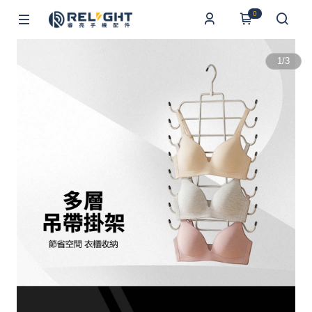
0
1
/
3