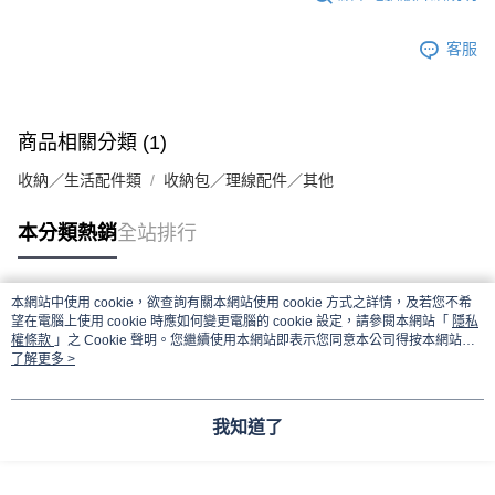
客服
商品相關分類 (1)
收納／生活配件類
收納包／理線配件／其他
本分類熱銷
全站排行
本網站中使用 cookie，欲查詢有關本網站使用 cookie 方式之詳情，及若您不希
熱門標籤
望在電腦上使用 cookie 時應如何變更電腦的 cookie 設定，請參閱本網站「
隱私
權條款
」之 Cookie 聲明。您繼續使用本網站即表示您同意本公司得按本網站使
用條款之 Cookie 聲明使用 cookie。
了解更多 >
我知道了