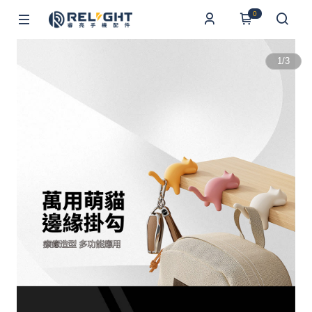
0
1
/
3