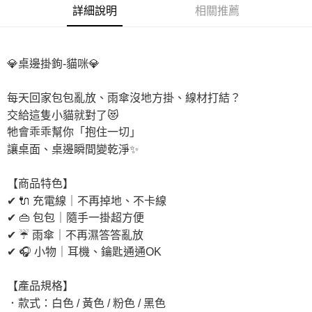
詳細說明
相關推薦
付款後7-11取貨
每筆NT$65，滿NT$690(含以上)免運費
宅配
💎桌邊掛鉤-貓咪💎
每筆NT$100，滿NT$990(含以上)免運費
每天回家包包亂放、雨傘沒地方掛、線材打結？
付款後門市自取
交給這隻小貓就對了😻
免運費
牠會乖乖幫你「抱住一切」
讓桌面、桌邊瞬間變乾淨✨
【商品特色】
✔ 🔌 充電線｜不再掉地、不卡線
✔ 👜 包包｜隨手一掛超方便
✔ ☔ 雨傘｜不再濕答答亂放
✔ 🎧 小物｜耳機、鑰匙通通OK
【產品規格】
．款式：白色 / 黃色 / 粉色 / 黑色