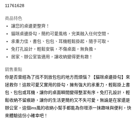
超商取貨付款
11761628
LINE Pay
商品特色
Apple Pay
讓您的桌邊更整齊！
貓咪桌邊掛勾，簡約可愛風格，完美融入任何空間。
街口支付
承重力佳，書包、包包、耳機輕鬆掛起，隨手可取。
悠遊付
免打孔設計，輕鬆安裝，不傷桌面，無負擔。
居家、辦公室皆適用，讓收納變得更有趣！
ATM付款
銷售重點
運送方式
你是否曾經為了找不到放包包的地方而煩惱？【貓咪桌邊掛勾】來
全家取貨付款
拯救你！這款可愛又實用的掛勾，擁有強大的承重力，輕鬆掛上書
每筆NT$65，滿NT$690(含以上)免運費
包、包包或耳機，讓你的桌面瞬間變得整潔有序。免打孔設計，輕
鬆收納不留痕跡，讓你的生活更簡約又不失可愛。無論是在家還是
付款後全家取貨
辦公室，這個ins風的收納小幫手都能為你增添一抹趣味與便利，快
每筆NT$65，滿NT$690(含以上)免運費
來體驗這份小確幸吧！
7-11取貨付款
每筆NT$65，滿NT$690(含以上)免運費