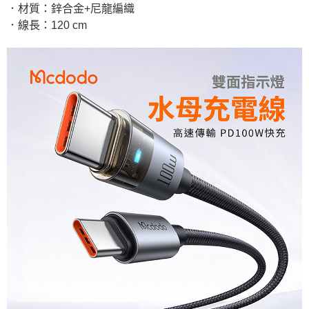
．材質：鋅合金+尼龍編織
．線長：120 cm