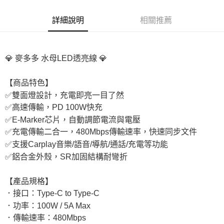
付款後7-11取貨
詳細說明
相關推薦
每筆NT$65，滿NT$690(含以上)免運費
宅配
每筆NT$100，滿NT$990(含以上)免運費
💎 麥多多 水母LED透亮線 💎
付款後門市自取
【商品特色】
免運費
✅雙面燈設計，充電即亮一目了然
✅高速傳輸，PD 100W快充
✅E-Marker芯片，自動調節電流與電壓
✅充電傳輸二合一，480Mbps傳輸速率，快速同步文件
✅支援Carplay音樂/語音/導航/通話/充電等功能
✅鋁合金外殼，SR加固結構耐彎折
【產品規格】
．接口：Type-C to Type-C
．功率：100W / 5A Max
．傳輸速率：480Mbps