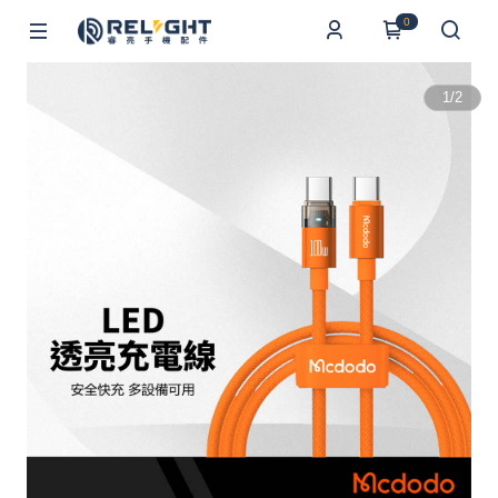
0
1
/
2