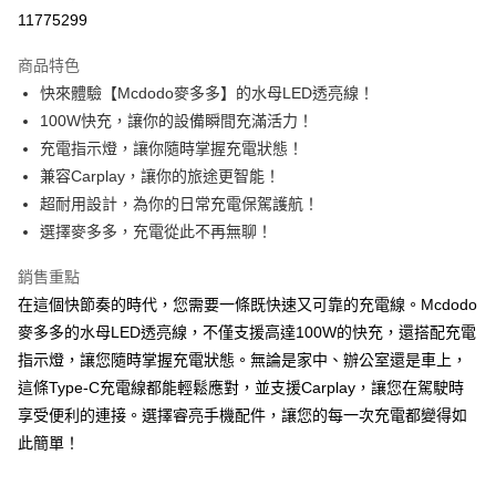
超商取貨付款
11775299
LINE Pay
商品特色
Apple Pay
快來體驗【Mcdodo麥多多】的水母LED透亮線！
100W快充，讓你的設備瞬間充滿活力！
街口支付
充電指示燈，讓你隨時掌握充電狀態！
悠遊付
兼容Carplay，讓你的旅途更智能！
超耐用設計，為你的日常充電保駕護航！
ATM付款
選擇麥多多，充電從此不再無聊！
運送方式
銷售重點
全家取貨付款
在這個快節奏的時代，您需要一條既快速又可靠的充電線。Mcdodo
每筆NT$65，滿NT$690(含以上)免運費
麥多多的水母LED透亮線，不僅支援高達100W的快充，還搭配充電
指示燈，讓您隨時掌握充電狀態。無論是家中、辦公室還是車上，
付款後全家取貨
這條Type-C充電線都能輕鬆應對，並支援Carplay，讓您在駕駛時
每筆NT$65，滿NT$690(含以上)免運費
享受便利的連接。選擇睿亮手機配件，讓您的每一次充電都變得如
7-11取貨付款
此簡單！
每筆NT$65，滿NT$690(含以上)免運費