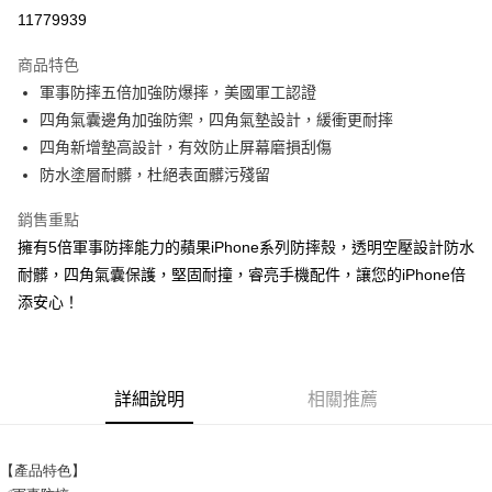
超商取貨付款
11779939
LINE Pay
商品特色
Apple Pay
軍事防摔五倍加強防爆摔，美國軍工認證
四角氣囊邊角加強防禦，四角氣墊設計，緩衝更耐摔
街口支付
四角新增墊高設計，有效防止屏幕磨損刮傷
悠遊付
防水塗層耐髒，杜絕表面髒污殘留
ATM付款
銷售重點
擁有5倍軍事防摔能力的蘋果iPhone系列防摔殼，透明空壓設計防水
運送方式
耐髒，四角氣囊保護，堅固耐撞，睿亮手機配件，讓您的iPhone倍
全家取貨付款
添安心！
每筆NT$65，滿NT$690(含以上)免運費
付款後全家取貨
每筆NT$65，滿NT$690(含以上)免運費
詳細說明
相關推薦
7-11取貨付款
【產品特色】
每筆NT$65，滿NT$690(含以上)免運費