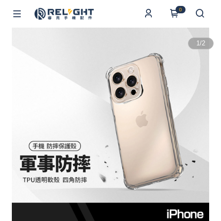
0
1
/
2