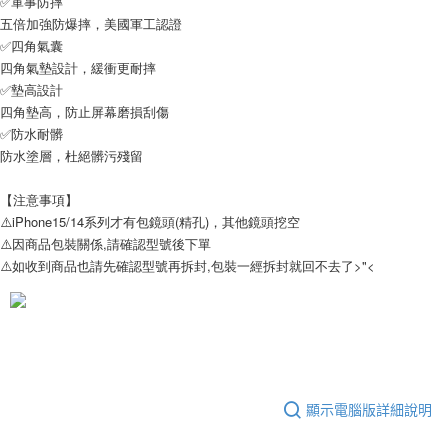
✅軍事防摔
付款後7-11取貨
五倍加強防爆摔，美國軍工認證
每筆NT$65，滿NT$690(含以上)免運費
✅四角氣囊
四角氣墊設計，緩衝更耐摔
宅配
✅墊高設計
每筆NT$100，滿NT$990(含以上)免運費
四角墊高，防止屏幕磨損刮傷
✅防水耐髒
防水塗層，杜絕髒污殘留
【注意事項】
⚠️iPhone15/14系列才有包鏡頭(精孔)，其他鏡頭挖空
⚠️因商品包裝關係,請確認型號後下單
⚠️如收到商品也請先確認型號再拆封,包裝一經拆封就回不去了>"<
顯示電腦版詳細說明