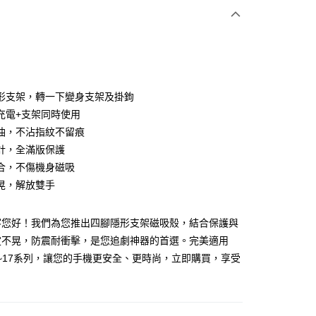
次付款
付款
形支架，轉一下變身支架及掛鉤
充電+支架同時使用
油，不沾指紋不留痕
計，全滿版保護
合，不傷機身磁吸
晃，解放雙手
客您好！我們為您推出四腳隱形支架磁吸殼，結合保護與
定不晃，防震耐衝擊，是您追劇神器的首選。完美適用
e 11~17系列，讓您的手機更安全、更時尚，立即購買，享受
付款
！
5，滿NT$690(含以上)免運費
家取貨