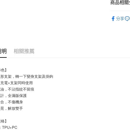
商品相關分
每筆NT$6
防摔手機
7-11取貨
分享
每筆NT$6
付款後7-1
每筆NT$6
說明
相關推薦
宅配
每筆NT$1
特色】
隱形支架，轉一下變身支架及掛鉤
吸充電+支架同時使用
疏油，不沾指紋不留痕
設計，全滿版保護
貼合，不傷機身
不晃，解放雙手
規格】
：TPU+PC