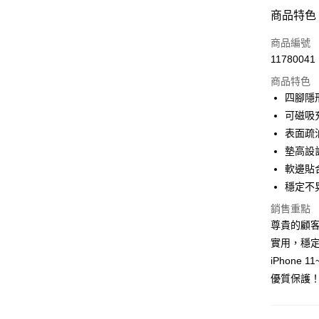
付款方式
商品特色
信用卡一
商品編號
11780041
超商取貨
商品特色
LINE Pay
四腳隱
可磁吸
Apple Pay
表面疏
街口支付
墊高設
軟邊貼
悠遊付
穩定不
ATM付款
銷售重點
尊貴的顧
實用，穩
運送方式
iPhon
全家取貨
優質保護
每筆NT$6
付款後全