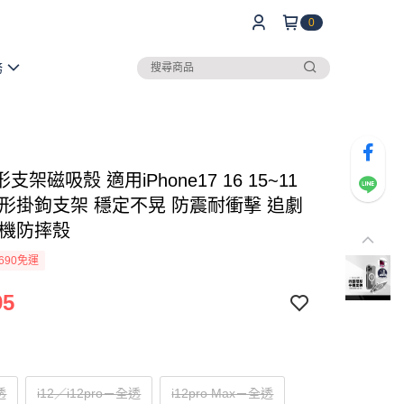
0
務
支架磁吸殼 適用iPhone17 16 15~11
隱形掛鉤支架 穩定不晃 防震耐衝擊 追劇
手機防摔殼
690免運
95
透
i12／i12pro－全透
i12pro Max－全透