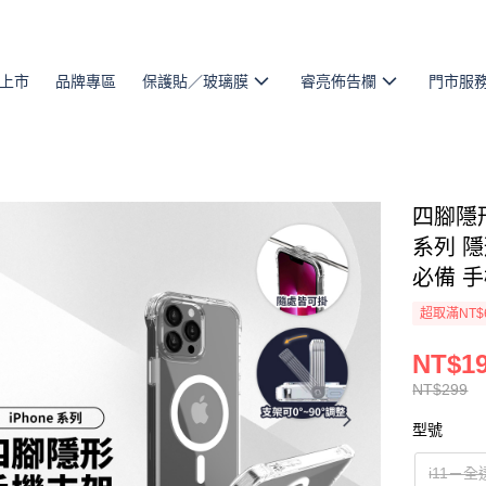
上市
品牌專區
保護貼／玻璃膜
睿亮佈告欄
門市服
四腳隱形
系列 
必備 
超取滿NT$
NT$1
NT$299
型號
i11－全