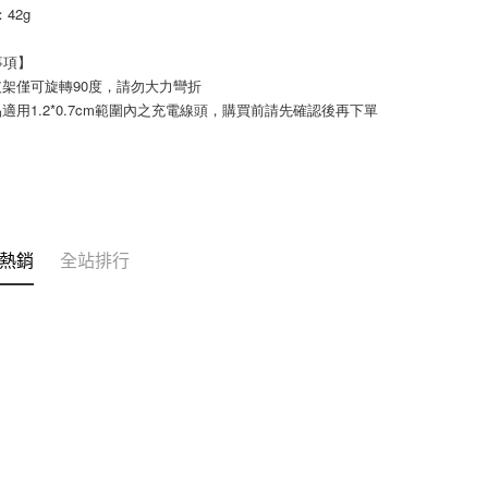
42g
事項】
支架僅可旋轉90度，請勿大力彎折
品適用1.2*0.7cm範圍內之充電線頭，購買前請先確認後再下單
熱銷
全站排行