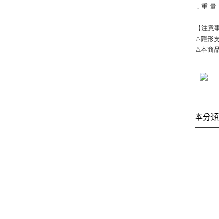
．重 量：
【注意
⚠️隱形
⚠️本商
本分類