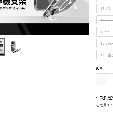
i13／i
i14pr
i15pr
i16 pl
i17－全
數量
付款與運
超取滿NT$