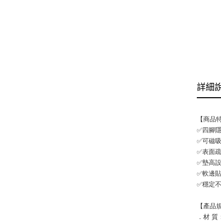
詳細
【商品
✅四腳
✅可磁
✅表面
✅墊高
✅軟邊
✅穩定
【產品
．材 質