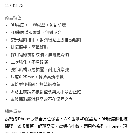
超商取貨付款
11781873
LINE Pay
商品特色
Apple Pay
9H硬度，一體成型，防刮防爆
4D曲面滿版覆蓋，無縫貼合
街口支付
奈米吸附技術，對齊後貼上即自動吸附
悠遊付
排氣順暢，簡單好貼
採用電鍍抗指紋油，屏幕更滑順
ATM付款
二次強化，不易碎邊
強化結構五層抗壓，耐用度增強
運送方式
厚度0.25mm，輕薄高清視覺
全家取貨付款
⚠️離型膜撕開則無法退換貨
每筆NT$65，滿NT$690(含以上)免運費
⚠️貼上前請先核對型號與大小是否正確
⚠️玻璃貼屬消耗品故不在保固之內
付款後全家取貨
每筆NT$65，滿NT$690(含以上)免運費
銷售重點
7-11取貨付款
為您的iPhone提供全方位保護，WK 金剛4D保護貼，9H硬度鋼化玻
璃膜，滿版覆蓋，輕薄高清，電鍍抗指紋，適用各系列 iPhone。現
每筆NT$65，滿NT$690(含以上)免運費