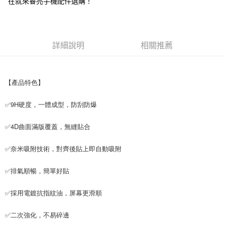
在就來睿亮手機配件選購！
付款後7-11取貨
每筆NT$65，滿NT$690(含以上)免運費
宅配
詳細說明
相關推薦
每筆NT$100，滿NT$990(含以上)免運費
【產品特色】
✅9H硬度，一體成型，防刮防爆
✅4D曲面滿版覆蓋，無縫貼合
✅奈米吸附技術，對齊後貼上即自動吸附
✅排氣順暢，簡單好貼
✅採用電鍍抗指紋油，屏幕更滑順
✅二次強化，不易碎邊