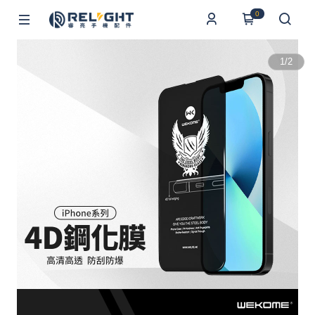
0
1
/
2