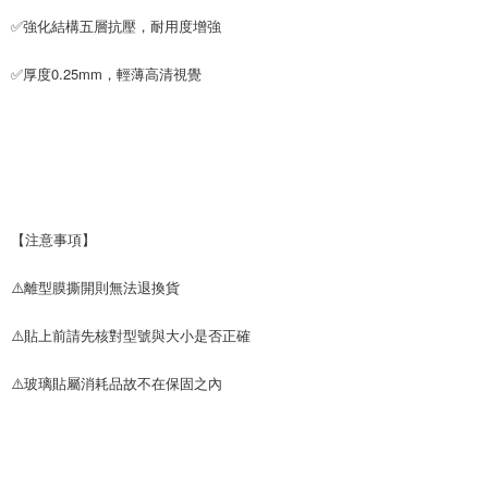
✅強化結構五層抗壓，耐用度增強
✅厚度0.25mm，輕薄高清視覺
【注意事項】
⚠️離型膜撕開則無法退換貨
⚠️貼上前請先核對型號與大小是否正確
⚠️玻璃貼屬消耗品故不在保固之內