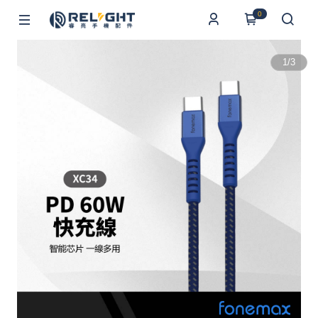
0
1
/
3