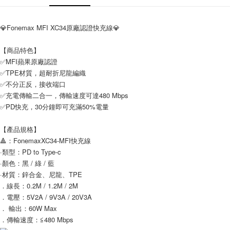
每筆NT$65，滿NT$690(含以上)免運費
💎Fonemax MFI XC34原廠認證快充線💎
宅配
每筆NT$100，滿NT$990(含以上)免運費
【商品特色】
✅MFI蘋果原廠認證
付款後門市自取
✅TPE材質，超耐折尼龍編織
免運費
✅不分正反，接收端口
✅充電傳輸二合一，傳輸速度可達480 Mbps
✅PD快充，30分鐘即可充滿50%電量
【產品規格】
🔺：FonemaxXC34-MFI快充線
·類型：PD to Type-c
·顏色：黑 / 綠 / 藍
·材質：鋅合金、尼龍、TPE
．線長：0.2M / 1.2M / 2M
．電壓：5V2A / 9V3A / 20V3A
． 輸出：60W Max
．傳輸速度：≦480 Mbps