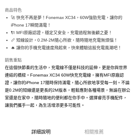
LINE Pay
商品特色
Apple Pay
🚀 快充不再是夢！Fonemax XC34，60W強勁充電，讓你的
iPhone 17瞬間滿電！
街口支付
🔌 MFI原廠認證，穩定又安全，充電過程無後顧之憂！
悠遊付
📏 短線設計，0.2M-2M隨心所欲，隨時隨地充電無煩惱！
🔥 讓你的手機充電速度飛起來，快來體驗這股充電風潮吧！
ATM付款
銷售重點
運送方式
在這個快節奏的生活中，充電線不僅是科技的延伸，更是你與世界
全家取貨付款
連結的橋樑。Fonemax XC34 60W快充充電線，擁有MFI原廠認
每筆NT$65，滿NT$690(含以上)免運費
證，讓你的iPhone 17隨時保持滿電，隨心所欲地享受每一刻。不論
是0.2M的短線還是更長的2M版本，輕鬆應對各種場景，無論在辦公
付款後全家取貨
室還是在家中，隨時隨地的便利都在你手中。選擇睿亮手機配件，
每筆NT$65，滿NT$690(含以上)免運費
讓我們攜手一起，為生活增添更多可能性。
7-11取貨付款
每筆NT$65，滿NT$690(含以上)免運費
詳細說明
相關推薦
付款後7-11取貨