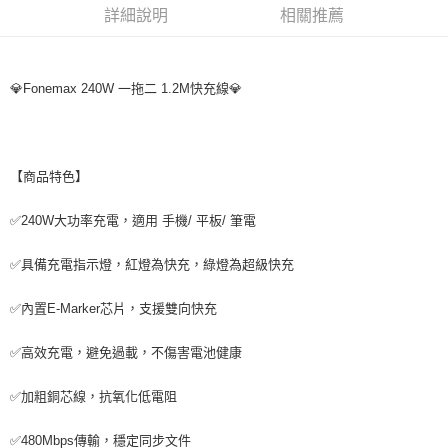
詳細說明
相關推薦
付款後7-11取貨
每筆NT$65，滿NT$690(含以上)免運費
宅配
💎Fonemax 240W 一拖二 1.2M快充線💎
每筆NT$100，滿NT$990(含以上)免運費
付款後門市自取
免運費
【商品特色】
✅240W大功率充電，適用 手機/ 平板/ 筆電
✅具備充電指示燈，紅燈為快充，綠燈為超級快充
✅內置E-Marker芯片，支援雙向快充
✅高效充電，避免過載，不傷害電池健康
✅加粗銅芯線，抗氧化低電阻
✅480Mbps傳輸，穩定同步文件