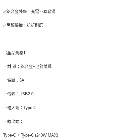
✅鋁合金外殼，充電不易發燙
✅尼龍編織，抗折耐磨
【產品規格】
．材 質：鋁合金+尼龍編織
．電壓：5A
．傳輸：USB2.0
．輸入端：Type-C
．輸出端：
Type-C + Type-C (240W MAX)