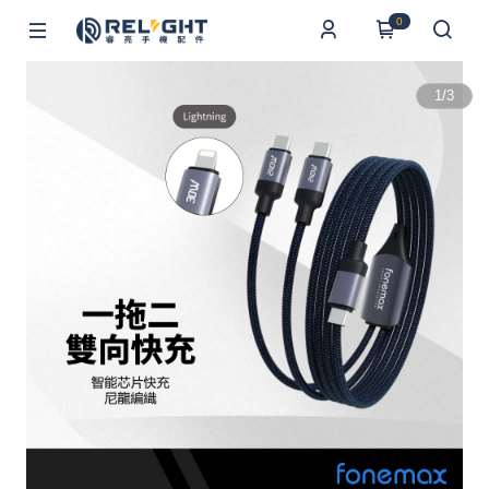
0
1
/
3