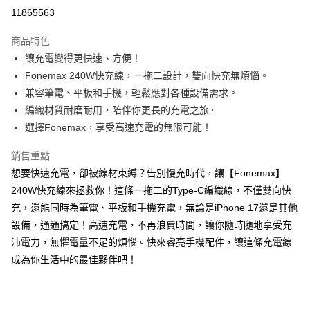
超商取貨付款
11865563
LINE Pay
商品特色
Apple Pay
讓充電變得更快速、方便！
Fonemax 240W快充線，一拖二設計，雙向快充無煩惱。
街口支付
兼容筆電、平板和手機，輕鬆應對各種設備需求。
悠遊付
編織材質耐磨耐用，陪伴你更長的充電之旅。
選擇Fonemax，享受高速充電的無限可能！
ATM付款
銷售重點
運送方式
想要快速充電，卻被線材束縛？告別慢充時代，讓【Fonemax】
全家取貨付款
240W快充線來拯救你！這條一拖二的Type-C編織線，不僅雙向快
每筆NT$65，滿NT$690(含以上)免運費
充，還能同時為筆電、平板和手機充電，無論是iPhone 17還是其他
設備，通通搞定！高速充電，不再浪費時間，讓你隨時隨地享受充
付款後全家取貨
沛電力，無懼電量不足的煩惱。快來睿亮手機配件，讓這條充電線
每筆NT$65，滿NT$690(含以上)免運費
成為你生活中的最佳夥伴吧！
7-11取貨付款
每筆NT$65，滿NT$690(含以上)免運費