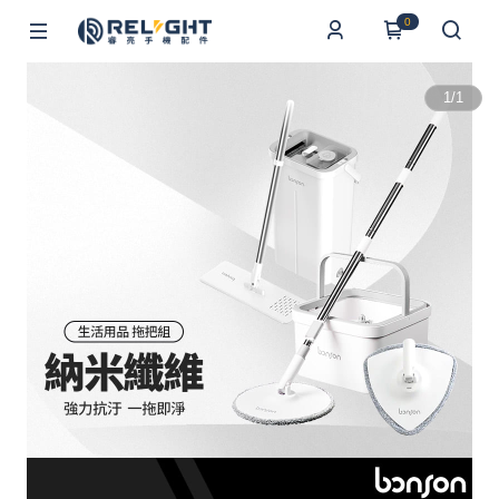
0
1
/
1