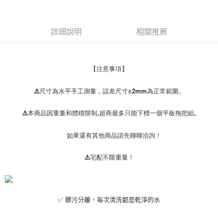
付款後7-11取貨
每筆NT$65，滿NT$690(含以上)免運費
詳細說明
相關推薦
宅配
每筆NT$100，滿NT$990(含以上)免運費
【注意事項】
⚠️尺寸為水平手工測量，誤差尺寸±2mm為正常範圍。
⚠️本商品因重量和體積限制,超商最多只能下標一個平板拖把組,
     如果還有其他商品請先聊聊洽詢！
⚠️宅配不限重量！
✅ 髒污分離，每次清洗都是乾淨的水