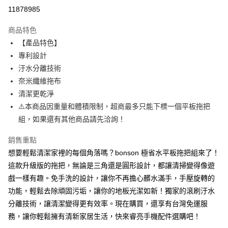
超商取貨付款
11878985
LINE Pay
商品特色
Apple Pay
【產品特色】
專利設計
街口支付
汙水分離技術
悠遊付
奈米纖維拖布
清潔更乾淨
ATM付款
⚠️本商品因重量和體積限制，超商最多只能下標一個平板拖把
組，如果還有其他商品請先洽詢！
運送方式
全家取貨付款
銷售重點
每筆NT$65，滿NT$690(含以上)免運費
想要輕鬆清潔家裡的每個角落嗎？bonson 極省水平板拖把組來了！
這款升級版的拖把，無論是三角還是圓形設計，都讓清掃變得像遊
付款後全家取貨
戲一樣有趣。免手洗的設計，讓你不再擔心髒水滿手，手壓旋轉的
每筆NT$65，滿NT$690(含以上)免運費
功能，輕鬆去除頑固污垢，讓你的地板光潔如新！獨家的滾刷汙水
7-11取貨付款
分離技術，讓清潔變得更有效率。現在購買，還享有台灣免運服
務，讓你輕鬆擁有清新家居生活，快來睿亮手機配件選購吧！
每筆NT$65，滿NT$690(含以上)免運費