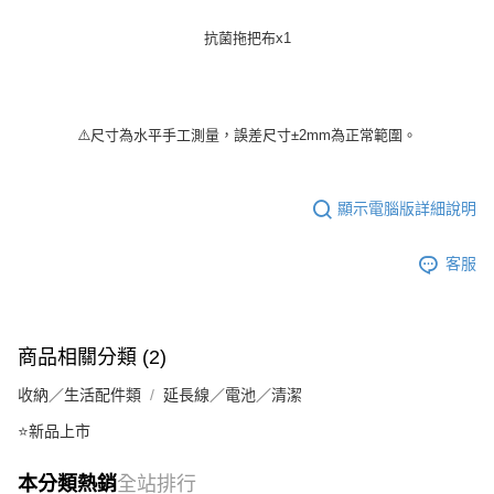
抗菌拖把布x1
⚠️尺寸為水平手工測量，誤差尺寸±2mm為正常範圍。
顯示電腦版詳細說明
客服
商品相關分類 (2)
收納／生活配件類
延長線／電池／清潔
⭐新品上市
本分類熱銷
全站排行