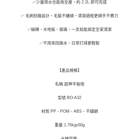
✅少量用水也能拖全屋，約 2.2L 即可完成
✅ 毛刷刮齒設計，毛髮不纏繞，清潔過程更順手不費力
✅磁磚、木地板、玻璃，一支就能搞定全家清潔
✅不用來回換水，日常打掃更輕鬆
【產品規格】
名稱:超神平板拖
型號:BO-A32
材質:PP、POM、ABS、不鏽鋼
重量:1.75kg±50g
水桶容量: