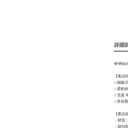
詳細
💎iWa
【產品
✅磁吸
✅柔軟
✅支援 
✅多款
【產品
．材質
．錶扣