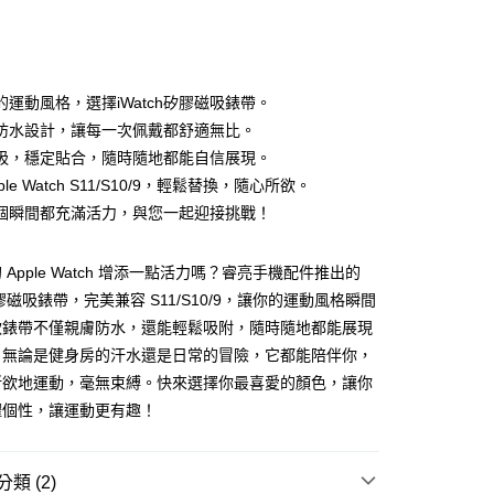
次付款
付款
的運動風格，選擇iWatch矽膠磁吸錶帶。
防水設計，讓每一次佩戴都舒適無比。
吸，穩定貼合，隨時隨地都能自信展現。
ple Watch S11/S10/9，輕鬆替換，隨心所欲。
個瞬間都充滿活力，與您一起迎接挑戰！
 Apple Watch 增添一點活力嗎？睿亮手機配件推出的
 矽膠磁吸錶帶，完美兼容 S11/S10/9，讓你的運動風格瞬間
款錶帶不僅親膚防水，還能輕鬆吸附，隨時隨地都能展現
。無論是健身房的汗水還是日常的冒險，它都能陪伴你，
付款
所欲地運動，毫無束縛。快來選擇你最喜愛的顏色，讓你
5，滿NT$690(含以上)免運費
耀個性，讓運動更有趣！
家取貨
5，滿NT$690(含以上)免運費
類 (2)