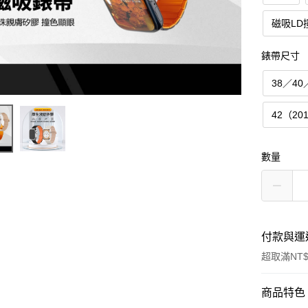
磁吸LD
錶帶尺寸
38／40
42（20
數量
付款與運
超取滿NT$
付款方式
商品特色