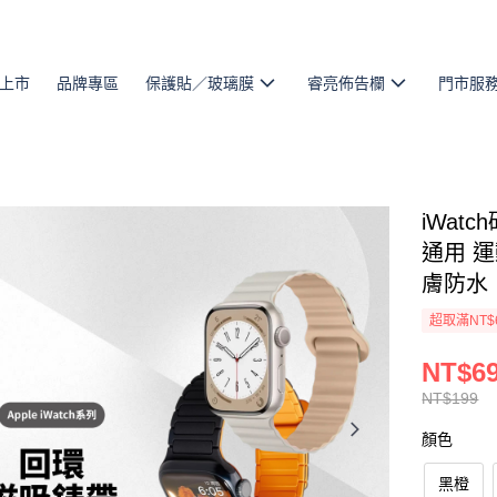
上市
品牌專區
保護貼／玻璃膜
睿亮佈告欄
門市服
iWatc
通用 
膚防水
超取滿NT$
NT$6
NT$199
顏色
黑橙