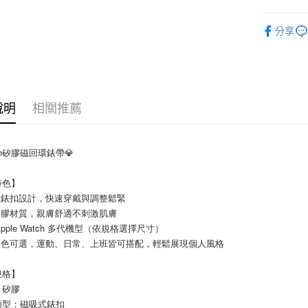
7-11取貨
手錶配件
每筆NT$6
分享
⭐新品上市
付款後7-1
每筆NT$6
宅配
說明
相關推薦
每筆NT$1
tch矽膠磁回環錶帶💎
特色】
式錶扣設計，快速穿戴與調整鬆緊
矽膠材質，親膚舒適不刺激肌膚
Apple Watch 多代機型（依規格選擇尺寸）
顏色可選，運動、日常、上班皆可搭配，輕鬆展現個人風格
規格】
：矽膠
類型：磁吸式錶扣