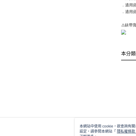
．適用蘋果
．適用蘋果
⚠️錶帶
本分類
本網站中使用 cookie，欲查詢有關
設定，請參閱本網站「
隱私權條款