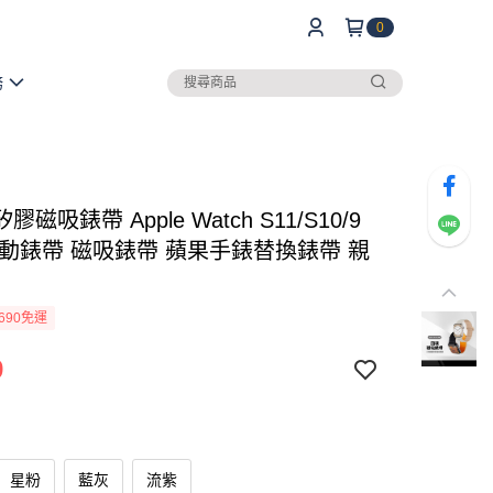
0
務
h矽膠磁吸錶帶 Apple Watch S11/S10/9
運動錶帶 磁吸錶帶 蘋果手錶替換錶帶 親
690免運
9
星粉
藍灰
流紫