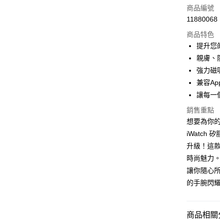
信用卡一
商品編號
11880068
超商取貨
商品特色
LINE Pay
提升您
親膚、
Apple Pay
強力磁
街口支付
兼容Ap
讓每一
悠遊付
銷售重點
ATM付款
想要為你的
iWatch
升級！這
運送方式
時尚魅力
全家取貨
讓你隨心
每筆NT$6
的手腕閃
付款後全
每筆NT$6
商品相關分