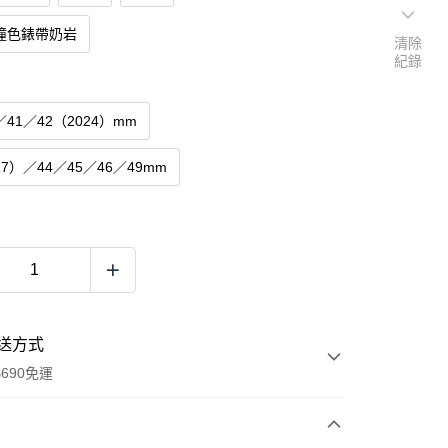
撞色錶帶奶岩
清除
紀錄
／41／42（2024）mm
17）／44／45／46／49mm
送方式
690免運