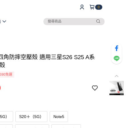
0
務
角防摔空壓殼 適用三星S26 S25 A系
明殼
690免運
0
（5G）
S20＋（5G）
Note5