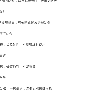
加強防禦，四角氣墊設計，緩衝更耐摔
設計
新增墊高，有效防止屏幕磨損刮傷
精準貼合
開模，柔軟韌性，不影響線材使用
高透
透感，優質原料，不易發黃
U軟殼
不刮機，手感舒適，降低原機按鍵損耗