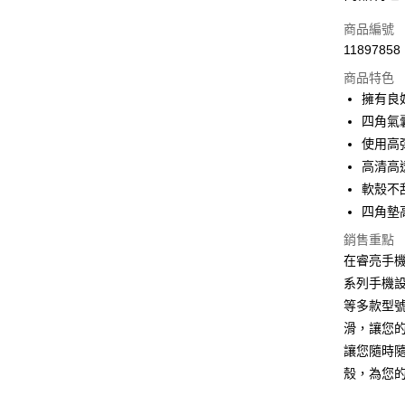
S22 Ul
信用卡一
商品編號
11897858
S23 F
超商取貨
商品特色
LINE Pay
擁有良
S24 Ul
四角氣
Apple Pay
S25＋
使用高
街口支付
高清高
A36（5
軟殼不
悠遊付
四角墊
A17（5
ATM付款
銷售重點
在睿亮手
S26 Ul
系列手機設計
運送方式
等多款型
A07（5
全家取貨
滑，讓您
每筆NT$6
款式
讓您隨時
殼，為您
付款後全
防滑邊
每筆NT$6