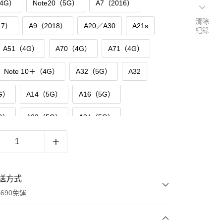
（4G）
Note20（5G）
A7（2016）
清除
17）
A9（2018）
A20／A30
A21s
紀錄
A51（4G）
A70（4G）
A71（4G）
Note 10＋（4G）
A32（5G）
A32
G）
A14（5G）
A16（5G）
G）
A33（5G）
A34（5G）
G）
A42（5G）
A50／A30s（4G）
G／5G）
A53（5G）
A52（4G）
送方式
G）
A55（5G）
S20 FE（5G）
690免運
G）
S22（5G）
S22＋（5G）