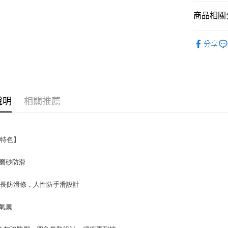
商品相關分
7-11取貨
每筆NT$6
防摔手機
分享
付款後7-1
每筆NT$6
宅配
每筆NT$1
說明
相關推薦
品特色】
磨砂防滑
加長防滑條，人性防手滑設計
氣囊