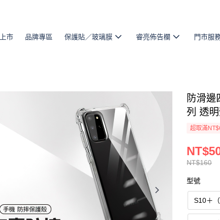
上市
品牌專區
保護貼／玻璃膜
睿亮佈告欄
門市服
防滑邊四
列 透
超取滿NT$
NT$5
NT$160
型號
S10＋