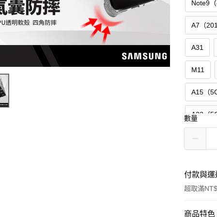
Note9
A7（20
A31
M11
A15（5
A22（5
數量
A35（5
A52（4
付款與運
A52（5
超取滿NT$
S21（5
付款方式
商品特色