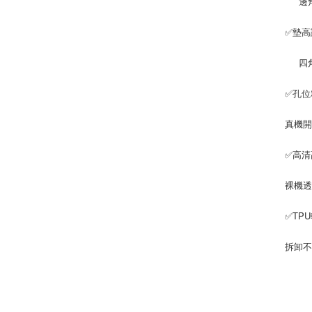
邊角
✅墊高
四角
✅孔位
真機
✅高清
裸機
✅TP
拆卸