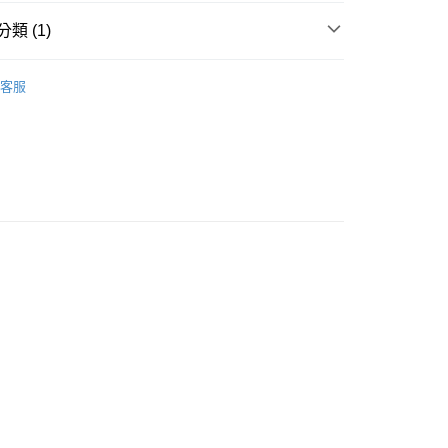
類 (1)
付款
5，滿NT$690(含以上)免運費
保護殼
三星
客服
1取貨
5，滿NT$690(含以上)免運費
00，滿NT$990(含以上)免運費