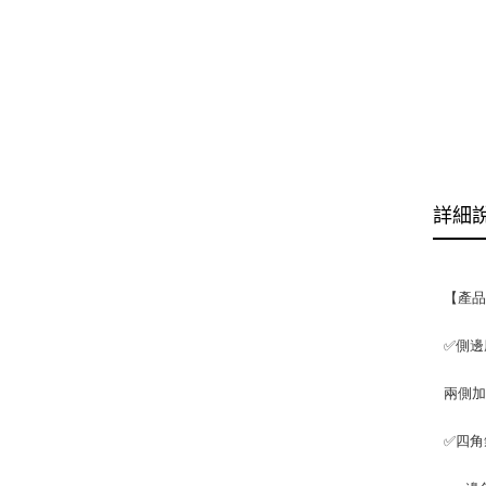
詳細
【產
✅側邊
兩側
✅四角