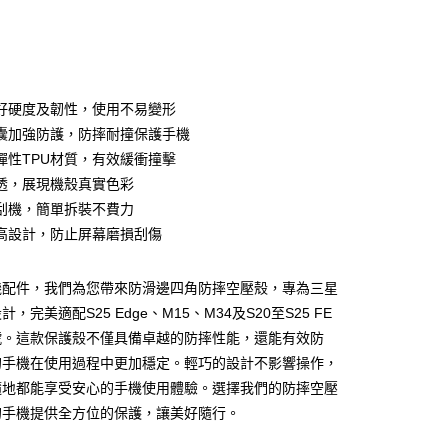
tra（5G）
S23（5G）
S23 Ultra（5G）
次付款
E（5G）
S24（5G）
S24＋（5G）
付款
好硬度及韌性，使用不易變形
tra（5G）
S24 FE（5G）
S25（5G）
囊加強防護，防摔耐撞保護手機
（5G）
S25 Ultra（5G）
A26（5G）
彈性TPU材質，有效緩衝撞擊
透，展現機殼真實色彩
G）
A56（5G）
S25 FE（5G）
刮機，簡單拆裝不費力
高設計，防止屏幕磨損刮傷
G）
S26（5G）
S26＋（5G）
機配件，我們為您帶來防滑邊四角防摔空壓殼，專為三星
tra（5G）
A37（5G）
A57（5G）
，完美適配S25 Edge、M15、M34及S20至S25 FE
號。這款保護殼不僅具備卓越的防摔性能，還能有效防
G）
付款
的手機在使用過程中更加穩定。輕巧的設計不影響操作，
5，滿NT$690(含以上)免運費
隨地都能享受安心的手機使用體驗。選擇我們的防摔空壓
的手機提供全方位的保護，讓美好隨行。
家取貨
防摔殼
5，滿NT$690(含以上)免運費