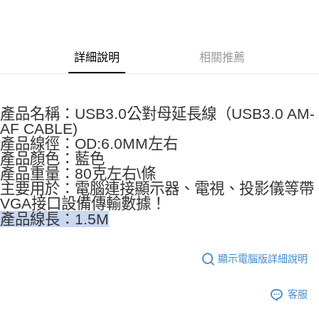
LINE Pay
Apple Pay
詳細說明
相關推薦
街口支付
悠遊付
產品名稱：USB3.0公對母延長線（USB3.0 AM-
ATM付款
AF CABLE)
產品線徑：OD:6.0MM左右
運送方式
產品顏色：藍色
產品重量：80克左右\條
全家取貨付款
主要用於：電腦連接顯示器、電視、投影儀等帶
每筆NT$65，滿NT$690(含以上)免運費
VGA接口設備傳輸數據！
產品線長：1.5M
付款後全家取貨
每筆NT$65，滿NT$690(含以上)免運費
顯示電腦版詳細說明
7-11取貨付款
每筆NT$65，滿NT$690(含以上)免運費
客服
付款後7-11取貨