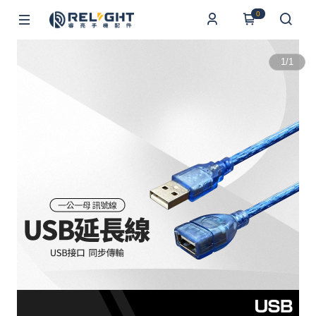
0
1
/
1