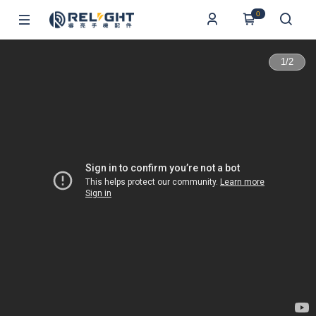
0
1
/
2