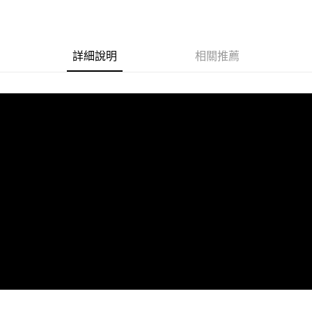
LINE Pay
Apple Pay
詳細說明
相關推薦
街口支付
悠遊付
ATM付款
運送方式
全家取貨付款
每筆NT$65，滿NT$690(含以上)免運費
付款後全家取貨
每筆NT$65，滿NT$690(含以上)免運費
7-11取貨付款
每筆NT$65，滿NT$690(含以上)免運費
付款後7-11取貨