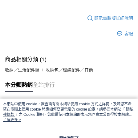
每筆NT$65，滿NT$690(含以上)免運費
宅配
顯示電腦版詳細說明
每筆NT$100，滿NT$990(含以上)免運費
客服
商品相關分類 (1)
收納／生活配件類
收納包／理線配件／其他
本分類熱銷
全站排行
本網站中使用 cookie，欲查詢有關本網站使用 cookie 方式之詳情，及若您不希
熱門標籤
望在電腦上使用 cookie 時應如何變更電腦的 cookie 設定，請參閱本網站「
隱私
權條款
」之 Cookie 聲明。您繼續使用本網站即表示您同意本公司得按本網站使
用條款之 Cookie 聲明使用 cookie。
了解更多 >