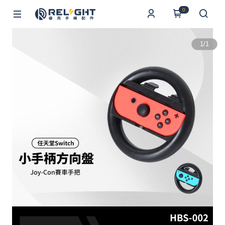
0
1
/
1