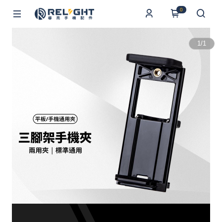
0
1
/
1