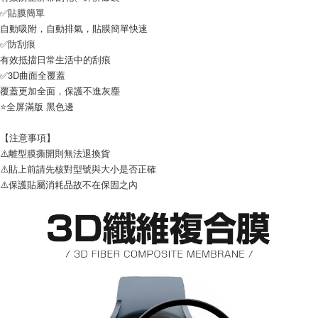
✅貼膜簡單
每筆NT$65，滿NT$690(含以上)免運費
自動吸附，自動排氣，貼膜簡單快速
宅配
✅防刮痕
每筆NT$100，滿NT$990(含以上)免運費
有效抵擋日常生活中的刮痕
✅3D曲面全覆蓋
覆蓋更加全面，保護不進灰塵
⭐全屏滿版 黑色邊
【注意事項】
⚠️離型膜撕開則無法退換貨
⚠️貼上前請先核對型號與大小是否正確
⚠️保護貼屬消耗品故不在保固之內