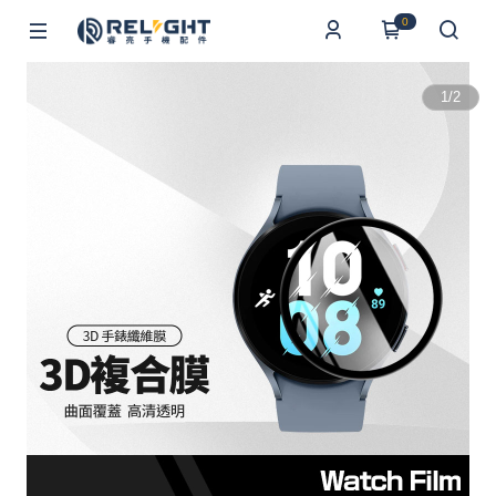
0
1
/
2