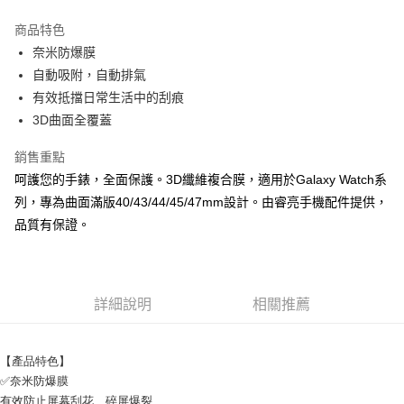
LINE Pay
商品特色
Apple Pay
奈米防爆膜
自動吸附，自動排氣
街口支付
有效抵擋日常生活中的刮痕
悠遊付
3D曲面全覆蓋
ATM付款
銷售重點
呵護您的手錶，全面保護。3D纖維複合膜，適用於Galaxy Watch系
運送方式
列，專為曲面滿版40/43/44/45/47mm設計。由睿亮手機配件提供，
全家取貨付款
品質有保證。
每筆NT$65，滿NT$690(含以上)免運費
付款後全家取貨
每筆NT$65，滿NT$690(含以上)免運費
詳細說明
相關推薦
7-11取貨付款
【產品特色】
每筆NT$65，滿NT$690(含以上)免運費
✅奈米防爆膜
付款後7-11取貨
有效防止屏幕刮花、碎屏爆裂