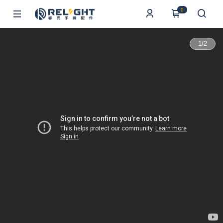
0
1
/
2