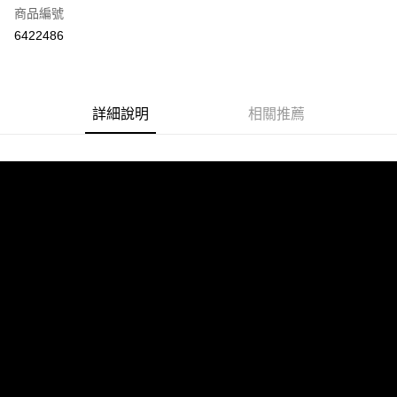
商品編號
超商取貨付款
6422486
LINE Pay
Apple Pay
詳細說明
相關推薦
街口支付
悠遊付
ATM付款
運送方式
全家取貨付款
每筆NT$65，滿NT$690(含以上)免運費
付款後全家取貨
每筆NT$65，滿NT$690(含以上)免運費
7-11取貨付款