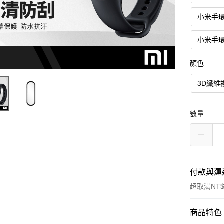
小米手環
小米手
顏色
3D纖維
數量
付款與運
超取滿NT$
付款方式
商品特色