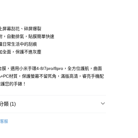
次付款
付款
止屏幕刮花、碎屏爆裂
附，自動排氣，貼膜簡單快速
擋日常生活中的刮痕
加全面，保護不進灰塵
膜，適用小米手環4-8/7pro/8pro，全方位護航，曲面
A+PC材質，保護螢幕不留死角，滿版高清，睿亮手機配
保護您的手錶！
付款
類 (1)
5，滿NT$690(含以上)免運費
小米錶帶／保護膜
客服
家取貨
5，滿NT$690(含以上)免運費