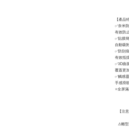
【產品
✅奈米
有效防
✅貼膜
自動吸
✅防刮
有效抵
✅3D曲
覆蓋更
✅觸感
手感滑
⭐全屏滿
【注
⚠️離