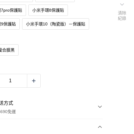
7pro保護貼
小米手環8保護貼
清除
紀錄
環9保護貼
小米手環10（陶瓷版）－保護貼
複合膜黑
送方式
690免運