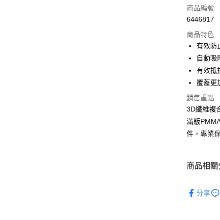
信用卡一
商品編號
6446817
超商取貨
商品特色
LINE Pay
有效防
自動吸
Apple Pay
有效抵
街口支付
覆蓋更
悠遊付
銷售重點
3D纖維複合
ATM付款
滿版PMM
件，專業
運送方式
全家取貨
商品相關分
每筆NT$6
手錶配件
分享
付款後全
每筆NT$6