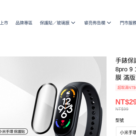
上市
品牌專區
保護貼／玻璃膜
睿亮佈告欄
門市服
手錶保護
8pro
膜 滿
超取滿NT$
NT$2
NT$99
型號
小米手環