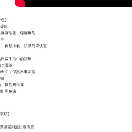
特色】
防爆膜
止屏幕刮花、碎屏爆裂
簡單
附，自動排氣，貼膜簡單快速
痕
擋日常生活中的刮痕
面全覆蓋
加全面，保護不進灰塵
靈敏
順，操作無延遲
版 黑色邊
意事項】
型膜撕開則無法退換貨