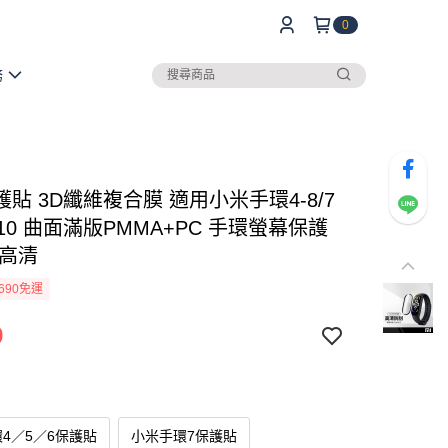
0
務
貼 3D纖維複合膜 適用小米手環4-8/7
 9 10 曲面滿版PMMA+PC 手環螢幕保護
版高清
690免運
9
4／5／6保護貼
小米手環7保護貼